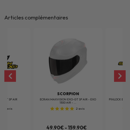
Articles complémentaires
ION
SCORPION
XO-GT SP AIR
ECRAN MAXVISION EXO-GT SP AIR - EXO
PINLOCK EXO-GT
1500 AIR - ...
1
avis
2
avis
0€
49.90€ - 159.90€