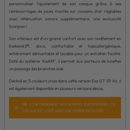
personnaliser l'ajustement de son casque grâce à ses
rembourrages de joues montés sur coussins d'air réglables
avec atténuation sonore supplémentaire, une exclusivité
Scorpion !
Son intérieur est d'un grand confort avec son revêtement en
Kwikwick3®, doux, confortable et hypoallergénique,
entièrement démontable et lavable pour un entretien facilité.
Doté du système "Kwikfit", il permet aux porteurs de lunettes
un passage des branches aisé.
Décliné en 5 couleurs unies dans cette version Exo GT SP Air, il
est également disponible en plusieurs versions décos.
NB: CONFORMÉMENT AUX NORMES EUROPÉENNES, CE
CASQUE EST LIVRÉ AVEC UNE VISIÈRE INCOLORE.