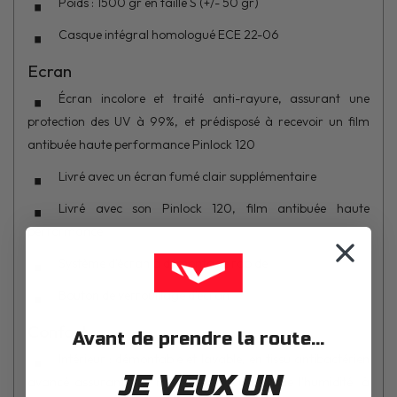
Poids : 1500 gr en taille S (+/- 50 gr)
Casque intégral homologué ECE 22-06
Ecran
Écran incolore et traité anti-rayure, assurant une
protection des UV à 99%, et prédisposé à recevoir un film
antibuée haute performance Pinlock 120
Livré avec un écran fumé clair supplémentaire
Livré avec son Pinlock 120, film antibuée haute
performance
Système d'écran à démontage rapide
Bouton de verrouillage d'écran
Confort
Avant de prendre la route...
Intérieur : démontable et lavable, en tissu antibactérien
JE VEUX UN
avancé assurant une meilleure évacuation de l'humidité, à