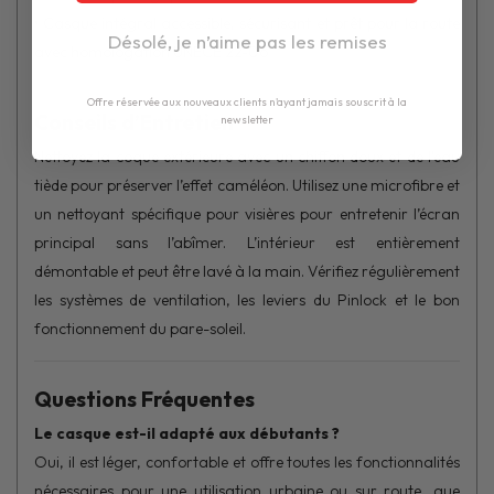
• Casque intégral accessible, sécurisant et prêt pour la route
Désolé, je n’aime pas les remises
avec homologation UNECE 22-06
Offre réservée aux nouveaux clients n'ayant jamais souscrit à la
Conseils d’Entretien
newsletter
Nettoyez la coque extérieure avec un chiffon doux et de l’eau
tiède pour préserver l’effet caméléon. Utilisez une microfibre et
un nettoyant spécifique pour visières pour entretenir l’écran
principal sans l’abîmer. L’intérieur est entièrement
démontable et peut être lavé à la main. Vérifiez régulièrement
les systèmes de ventilation, les leviers du Pinlock et le bon
fonctionnement du pare-soleil.
Questions Fréquentes
Le casque est-il adapté aux débutants ?
Oui, il est léger, confortable et offre toutes les fonctionnalités
nécessaires pour une utilisation urbaine ou sur route, que