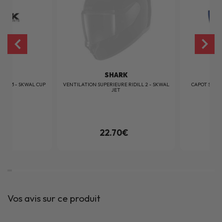
RK
SHARK
WAL I3 - SKWAL CUP
VENTILATION SUPERIEURE RIDILL 2 - SKWAL
CAPOT SUPER
.
JET
0€
22.70€
Vos avis sur ce produit