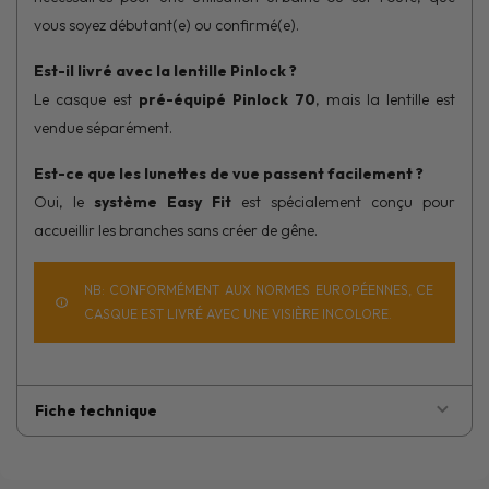
vous soyez débutant(e) ou confirmé(e).
Est-il livré avec la lentille Pinlock ?
Le casque est
pré-équipé Pinlock 70
, mais la lentille est
vendue séparément.
Est-ce que les lunettes de vue passent facilement ?
Oui, le
système Easy Fit
est spécialement conçu pour
accueillir les branches sans créer de gêne.
NB: CONFORMÉMENT AUX NORMES EUROPÉENNES, CE
CASQUE EST LIVRÉ AVEC UNE VISIÈRE INCOLORE.
Fiche technique