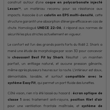
construit autour d’une
coque en polycarbonate injecté
Lexan™
, un matériau reconnu pour sa résistance aux
impacts. Associée à un
calotin en EPS multi-densité
, cette
structure garantit une absorption d’énergie efficace en cas de
chute. Homologué
UNECE 22-06
, il répond aux normes de
sécurité les plus strictes actuellement en vigueur.
Le confort est l’un des grands points forts du Ridill 2. Shark a
mené une étude de morphologie par scan 3D pour concevoir
le
chaussant Best Fit by Shark
. Résultat : un maintien
parfait, un enfilage naturel, et aucune pression gênante,
même après plusieurs heures sur la route. L’intérieur est doux,
démontable, lavable, et surtout
compatible avec le
système Easy Fit
, qui permet un port fluide des lunettes.
Côté vision, rien n’a été laissé au hasard :
écran optique de
classe 1
avec traitement anti-rayure,
position filet d’air
pour une ventilation frontale maîtrisée, et
système de