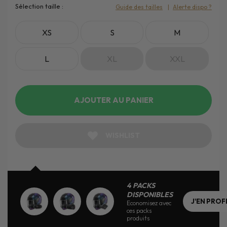
Sélection taille :
Guide des tailles
Alerte dispo ?
XS
S
M
L
XL
XXL
AJOUTER AU PANIER
WISHLIST
4 PACKS
DISPONIBLES
J'EN PROF
Economisez avec
ces packs
produits