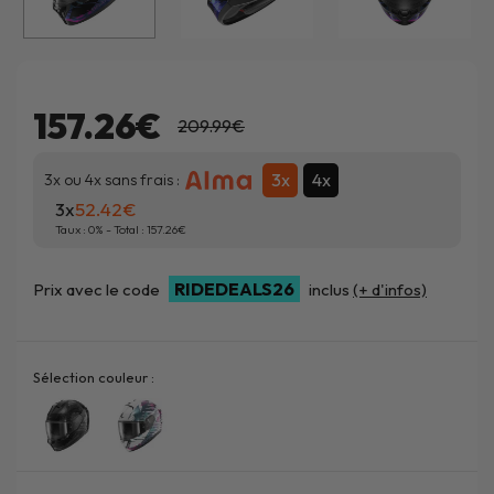
157.26€
209.99€
3x
4x
3x ou 4x sans frais :
3x
52.42
Taux :
0
% - Total :
157.26
RIDEDEALS26
Prix avec le code
inclus
(+ d'infos)
Sélection couleur :