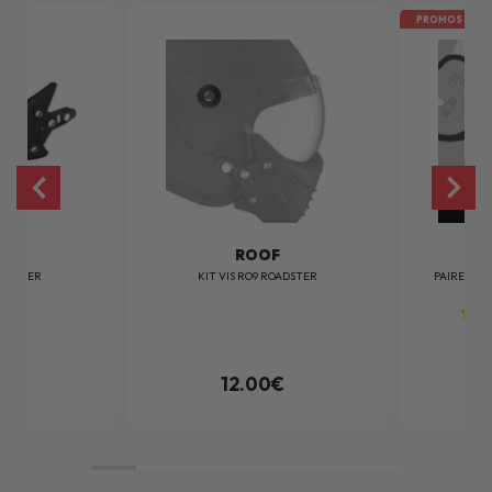
PROMOS
F
ROOF
OADSTER
KIT VIS RO9 ROADSTER
PAIRE DE 
ROA
0€
12.00€