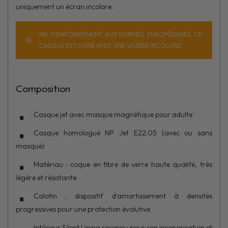
uniquement un écran incolore.
NB: CONFORMÉMENT AUX NORMES EUROPÉENNES, CE
CASQUE EST LIVRÉ AVEC UNE VISIÈRE INCOLORE.
Composition
Casque jet avec masque magnétique pour adulte
Casque homologué NP Jet E22.05 (avec ou sans
masque)
Matériau : coque en fibre de verre haute qualité, très
légère et résistante
Calotin : dispositif d'amortissement à densités
progressives pour une protection évolutive
Intérieur Silent Lining reconnu pour son insonorisation et