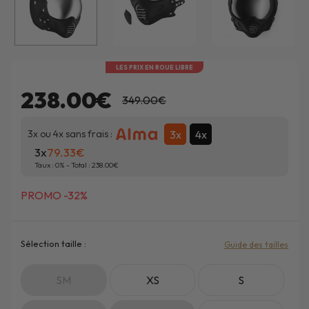
LES PRIX EN ROUE LIBRE
238.00€
349.00€
3x
4x
3x ou 4x sans frais :
3x
79.33
Taux :
0
% - Total :
238.00
PROMO -32%
Sélection taille :
Guide des tailles
SM
XS
S