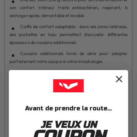
son confort. Intérieur traité antibactérien, respirant, à
séchage rapide, démontable et lavable
Coiffe de confort adaptable : dans ses zones latérales,
des pochettes en tissu permettent d'accueillir différentes
épaisseurs de coussins additionnels
Coussins additionnels livrés de série pour adapter
parfaitement votre casque à votre morphologie
Intérieur adapté au port des lunettes
Ecran incolore en polycarbonate traité anti-rayure et
antibuée
Ecran au très large champ de vision, de haute qualité
Avant de prendre la route...
optique
Livré de série avec un second écran iridium argent,
JE VEUX UN
assorti aux élastiques du masque