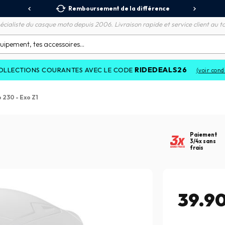
 Relais
Remboursement de la différence
3X
écialiste du casque moto depuis 2006. Livraison rapide et service client au to
RIDEDEALS26
 COURANTES AVEC LE CODE
(voir conditions)
 230 - Exo Z1
Paiement
3/4x sans
frais
39.9