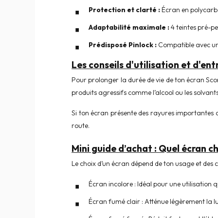
Protection et clarté :
Écran en polycarbo
Adaptabilité maximale :
4 teintes pré-p
Prédisposé Pinlock :
Compatible avec un 
Les conseils d'utilisation et d'entr
Pour prolonger la durée de vie de ton écran Scor
produits agressifs comme l’alcool ou les solvan
Si ton écran présente des rayures importantes o
route.
Mini guide d’achat : Quel écran c
Le choix d’un écran dépend de ton usage et des c
Écran incolore : Idéal pour une utilisation
Écran fumé clair : Atténue légèrement la lum