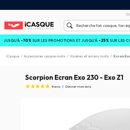
tisfait ou remboursé 60 jours
Livraison gratuite en Point
Sp
70%
SUR LES PROMOTIONS ET JUSQU'À
-25%
SUR LES COLLECTIONS
iCasque
/
Accessoires casque moto
/
Visières et écrans moto
/
Ecran Exo
Scorpion Ecran Exo 230 - Exo Z1
8
avis
|
Donner mon avis