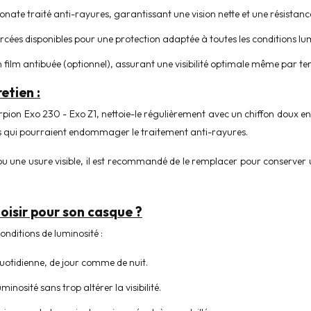
nate traité anti-rayures, garantissant une vision nette et une résistan
ercées disponibles pour une protection adaptée à toutes les conditions lu
film antibuée (optionnel), assurant une visibilité optimale même par t
etien :
pion Exo 230 - Exo Z1, nettoie-le régulièrement avec un chiffon doux en m
ts qui pourraient endommager le traitement anti-rayures.
u une usure visible, il est recommandé de le remplacer pour conserver un
hoisir pour son casque ?
onditions de luminosité :
 quotidienne, de jour comme de nuit.
inosité sans trop altérer la visibilité.