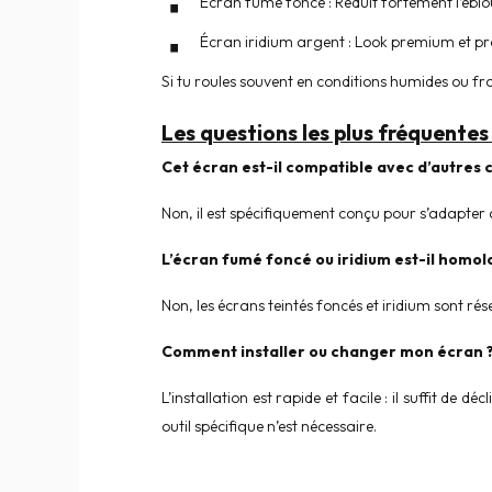
Écran fumé foncé : Réduit fortement l’éblou
Écran iridium argent : Look premium et pro
Si tu roules souvent en conditions humides ou fro
Les questions les plus fréquentes 
Cet écran est-il compatible avec d’autres 
Non, il est spécifiquement conçu pour s’adapter
L’écran fumé foncé ou iridium est-il homolo
Non, les écrans teintés foncés et iridium sont rés
Comment installer ou changer mon écran 
L’installation est rapide et facile : il suffit de
outil spécifique n’est nécessaire.