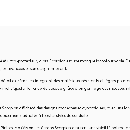
é et ultra-protecteur, alors Scorpion est une marque incontournable. D
gies avancées et son design innovant.
étail extrême, en intégrant des matériaux résistants et légers pour of
ermet d’ajuster la tenue du casque grâce à un gonflage des mousses in
ns Scorpion affichent des designs modernes et dynamiques, avec une lar
quipements adaptés à tous les styles de conduite.
lock MaxVision, les écrans Scorpion assurent une visibilité optimale quel