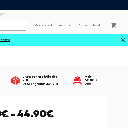
Satisfait ou remboursé 60
4X sans frais par Carte Bancaire
p !
Mon compte
/ S'inscrire
Service client
Livraison gratuite dès
+ de
70€
50 000
Retour gratuit dès 90€
avis
0€ - 44.90€