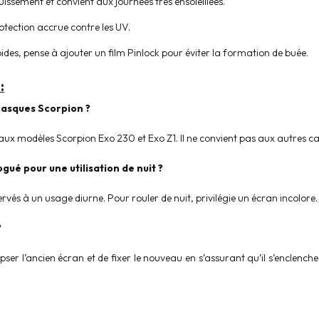
issement et convient aux journées très ensoleillées.
tection accrue contre les UV.
ides, pense à ajouter un film Pinlock pour éviter la formation de buée.
:
casques Scorpion ?
 aux modèles Scorpion Exo 230 et Exo Z1. Il ne convient pas aux autres 
gué pour une utilisation de nuit ?
ervés à un usage diurne. Pour rouler de nuit, privilégie un écran incolore.
?
 déclipser l’ancien écran et de fixer le nouveau en s’assurant qu’il s’encle