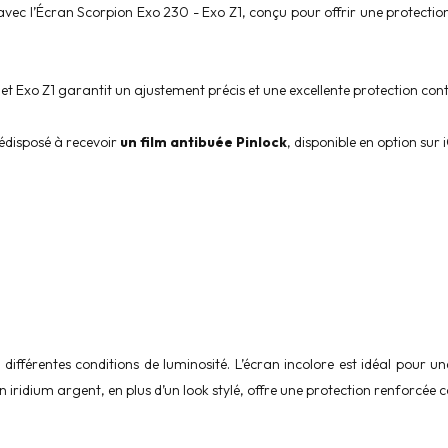
e avec l’Écran Scorpion Exo 230 - Exo Z1, conçu pour offrir une protectio
t Exo Z1 garantit un ajustement précis et une excellente protection contre
édisposé à recevoir
un film antibuée Pinlock
, disponible en option sur
fférentes conditions de luminosité. L’écran incolore est idéal pour une 
n iridium argent, en plus d’un look stylé, offre une protection renforcée 