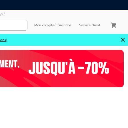
Satisfait ou remboursé 60
4X sans frais par Carte Bancaire
p !
Mon compte
/ S'inscrire
Service client