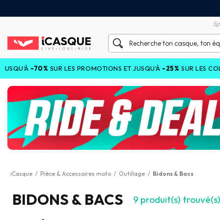
tisfait ou remboursé 60 jours
Livraison gratuite en Point
Sp
'À
-70%
SUR LES PROMOTIONS ET JUSQU'À
-25%
SUR LES COLLECTI
iCasque
/
Pièce & Accessoires moto
/
Outillage
/
Bidons & Bacs
BIDONS & BACS
9
produit(s) trouvé(s