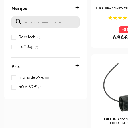
Marque
TUFF JUG
ADAPTATE
-5
6.94€
Racetech
(4)
Tuff Jug
(5)
Prix
moins de 39 €
(8)
40 à 69 €
(1)
TUFF JUG
BEC 
ECOULEMEN