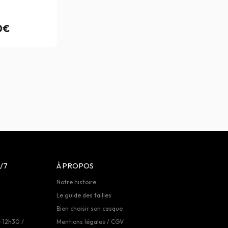
0€
/7
À PROPOS
Notre histoire
Le guide des tailles
t
Bien choisir son casque
- 12h30 /
Mentions légales / CGV