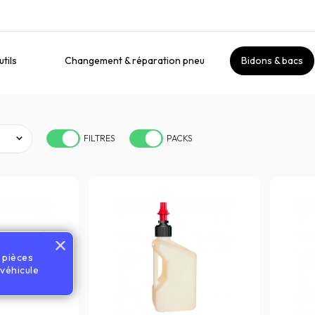
tils
Changement & réparation pneu
Bidons & bacs
FILTRES
PACKS
s pièces
véhicule