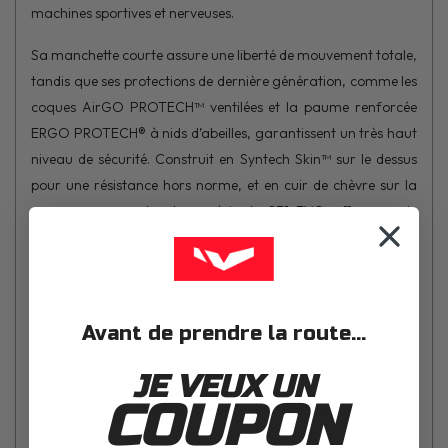
machines sportives et nerveuses.
Sa manchette courte assure une liberté de mouvement totale,
tandis que ses protections de dernière génération, comme les
coques AirGO PROTECH™ ventilées et la paume renforcée
ERGO PROTECH® à nids d’abeilles, garantissent un très haut
niveau de sécurité. Construit en Syntech Skin™ sur le dessus
pour une résistance hors norme, et en cuir de chèvre sur la
paume pour un toucher précis, le SF1 EVO offre un mix
parfait entre robustesse, confort et contrôle. Que vous soyez
en supermot', au guidon d’un roadster explosif ou d’une
sportive affûtée, ce gant a tout pour vous suivre dans vos
sessions les plus musclées.
Avant de prendre la route...
Points Clés :
JE VEUX UN
COUPON
•
Structure en Syntech Skin™
: Matériau technique ultra-
résistant