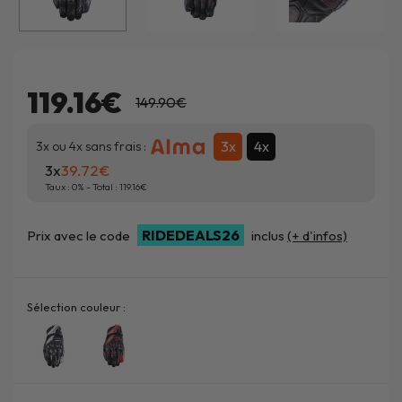
119.16€
149.90€
3x
4x
3x ou 4x sans frais :
3x
39.72
Taux :
0
% - Total :
119.16
RIDEDEALS26
Prix avec le code
inclus
(+ d'infos)
Sélection couleur :