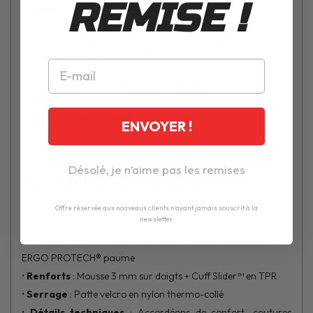
REMISE !
•
Paume en cuir de chèvre
: Souplesse et précision au
guidon
•
Coques AirGO PROTECH™ ventilées
: Protection
avancée et aération
•
Slider de paume ERGO PROTECH®
: Absorption des
chocs renforcée
•
Lien anti-torsion FIVE
: Limite les blessures entre les doigts
ENVOYER !
en cas de chute
Désolé, je n’aime pas les remises
Caractéristiques Techniques :
•
Matière extérieure
: Syntech Skin™ pour le dessus, cuir de
Offre réservée aux nouveaux clients n'ayant jamais souscrit à la
newsletter
chèvre pour la paume
•
Protections
: AirGO PROTECH™ sur la main, TPU alvéolé,
ERGO PROTECH® paume
•
Renforts
: Mousse 3 mm sur doigts + Cuff Slider™ en TPR
•
Serrage
: Patte velcro en nylon thermo-collé
•
Détails techniques
: Accordéons de confort, coutures