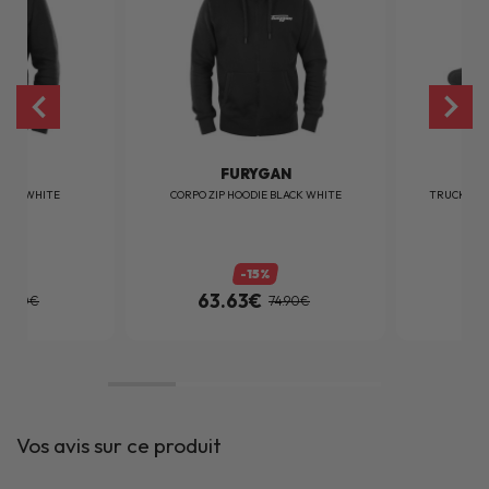
AN
FURYGAN
LACK WHITE
CORPO ZIP HOODIE BLACK WHITE
TRUCKER L
-15%
63.63€
59.90€
74.90€
Vos avis sur ce produit