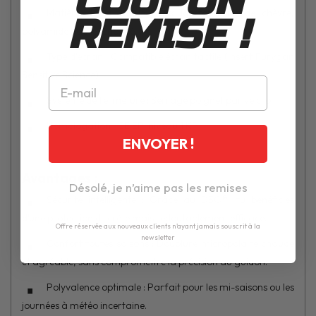
COUPON
Matière de la coque : Mix Ripstop, cuir de chèvre,
REMISE !
polyamide haute ténacité
Type d'écran : Compatible écran tactile (Insert Furygan
Sensitive Science)
Système de fermeture : Serrage poignet par velcro
Homologation : CE EPI niveau 1 KP
ENVOYER !
Avantages :
Désolé, je n’aime pas les remises
Sécurité intelligente : Grâce au D3O®, tu bénéficies
d’une protection discrète mais redoutablement efficace.
Offre réservée aux nouveaux clients n'ayant jamais souscrit à la
newsletter
Confort toutes saisons : Doublure micropolaire chaude
et agréable, sans compromettre la précision au guidon.
Polyvalence optimale : Parfait pour les mi-saisons ou les
journées à météo incertaine.