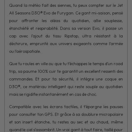
Quand la météo fait des siennes, tu peux compter sur le Jet
All Seasons D3O® Evo de Furygan. Ce gant mi-saison, pensé
pour affronter les aléas du quotidien, allie souplesse,
étanchéité et respirabilité. Dans sa version Evo, il passe un
cap avec l’ajout du tissu Ripstop, ultra résistant à la
déchirure, emprunté aux univers exigeants comme l’armée
ou l’aérospatiale.
Que tu roules en ville ou que tu t’échappes le temps d’un road
trip, sa paume 100% cuir te garantit un excellent ressenti des
commandes. Et pour ta sécurité, il intègre une coque en
D3O®, ce matériau intelligent qui reste souple au quotidien
mais se rigidifie instantanément en cas de choc.
Compatible avec les écrans tactiles, il t’épargne les pauses
pour consulter ton GPS. Et grâce à sa doublure micropolaire
et son insert étanche, tu restes au sec et au chaud, même
quand le ciel s’assombrit. Un vrai gant à tout faire, taillé pour