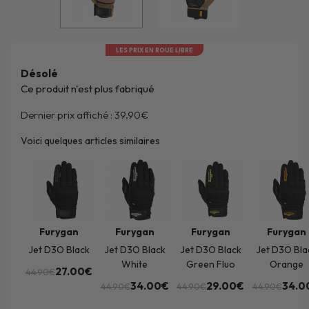
LES PRIX EN ROUE LIBRE
Désolé
Ce produit n'est plus fabriqué
Dernier prix affiché :
39.90€
Voici quelques articles similaires
Furygan
Furygan
Furygan
Furygan
Jet D3O Black
Jet D3O Black
Jet D3O Black
Jet D3O Bla
White
Green Fluo
Orange
27.00€
44.90€
34.00€
29.00€
34.0
44.90€
44.90€
44.90€