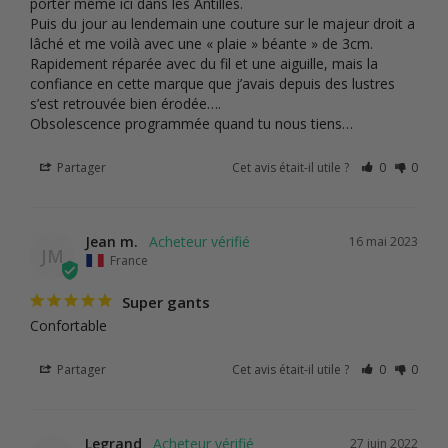
porter même ici dans les Antilles.

Puis du jour au lendemain une couture sur le majeur droit a 
lâché et me voilà avec une « plaie » béante » de 3cm.

Rapidement réparée avec du fil et une aiguille, mais la 
confiance en cette marque que j’avais depuis des lustres 
s’est retrouvée bien érodée….

Obsolescence programmée quand tu nous tiens…
Partager
Cet avis était-il utile ?
0
0
Jean m.
16 mai 2023
JM
France
Super gants
Confortable 
Partager
Cet avis était-il utile ?
0
0
Legrand
27 juin 2022