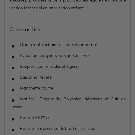
efficaces, proposés à petit prix, déclinés également en une
version femme et en une version enfant.
Composition
Gants moto urbains et route pour homme
Evolution des gants Furygan Jet Evo II
Souples, confortables et légers
Saisonnalité : été
Manchette courte
Matière : Polyamide, Polyester, Néoprène et Cuir de
chèvre
Paume 100% cuir
Paume renforcée sur le haut et sur le bas