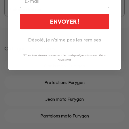
Fiche technique
ENVOYER !
Désolé, je n’aime pas les remises
Catégories similaires
Offre réservée aux nouveaux clients n'ayant jamais souscrit à la
newsletter
Gants moto Furygan
Protections Furygan
Jean moto Furygan
Pantalons moto Furygan