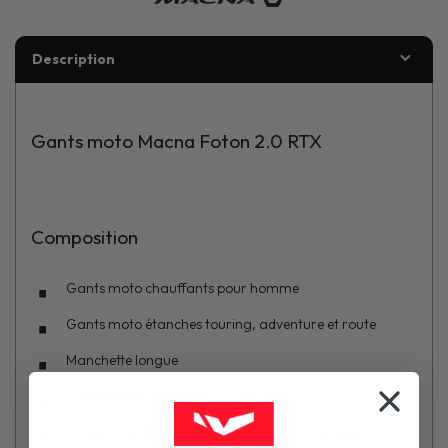
Description
Gants moto Macna Foton 2.0 RTX
Composition
Gants moto chauffants pour homme
Gants moto étanches touring, adventure et route
Manchette longue
Saisonnalité : hiver
Matière : textile Cordura et Nubuck synthétique