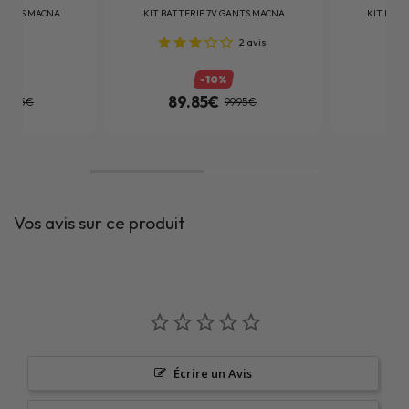
 GANTS MACNA
KIT BATTERIE 7V GANTS MACNA
KIT BATT
2
avis
%
-10%
89.85€
11
129.95€
99.95€
Vos avis sur ce produit
Écrire un Avis