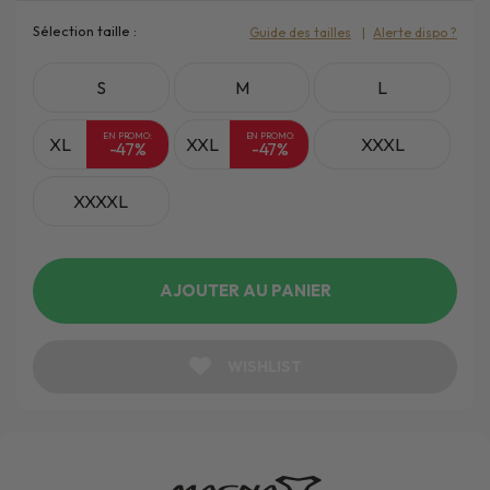
Sélection taille :
Guide des tailles
Alerte dispo ?
S
M
L
EN PROMO:
EN PROMO:
XL
XXL
XXXL
-47%
-47%
XXXXL
AJOUTER AU PANIER
WISHLIST