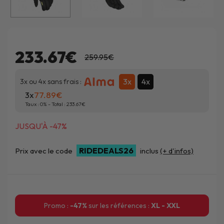
233.67€
259.95€
3x
4x
3x ou 4x sans frais :
3x
77.89
Taux :
0
% - Total :
233.67
JUSQU'À -47%
RIDEDEALS26
Prix avec le code
inclus
(+ d'infos)
Promo :
-47%
sur les références :
XL - XXL