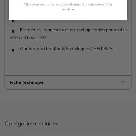
Offre réservée aux nouveaux clients n'ayant jamais souscrit à la
4 niveaux de chauffe
newsletter
Indicateur d'autonomie de la batterie
Fermeture : manchette et poignet ajustables par double
Velcro et boucle 30°
Gants moto chauffants homologués CE EN13594
Fiche technique
Catégories similaires