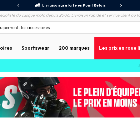
jours
Livraison gratuite en Point Relais
R
écialiste du casque moto depuis 2006. Livraison rapide et service client au to
soires
Sportswear
200 marques
Les prix en roue l
JUSQU