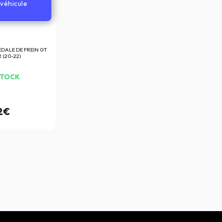
véhicule
EDALE DE FREIN GT
 (20-22)
STOCK
92€