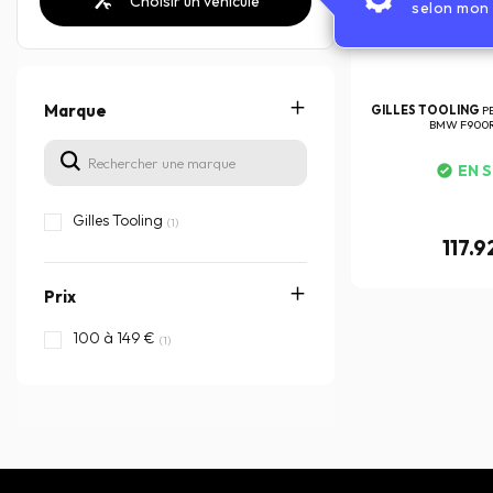
Choisir un véhicule
selon mon 
Marque
GILLES TOOLING
P
BMW F900R
EN 
Gilles Tooling
(1)
117.
Prix
100 à 149 €
(1)