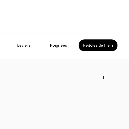
Leviers
Poignées
Pédales de frein
1