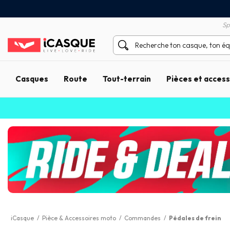
Satisfait ou remboursé 60 
X sans frais par Carte Bancaire
Sp
Casques
Route
Tout-terrain
Pièces et acces
iCasque
/
Pièce & Accessoires moto
/
Commandes
/
Pédales de frein