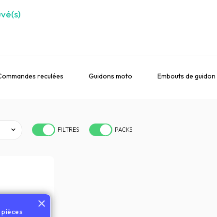
uvé(s)
Commandes reculées
Guidons moto
Embouts de guidon
FILTRES
PACKS
s pièces