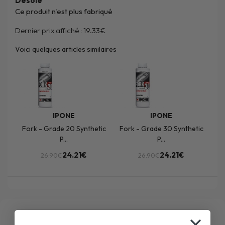
Désolé
Ce produit n'est plus fabriqué
Dernier prix affiché :
19.33€
Voici quelques articles similaires
IPONE
IPONE
Fork - Grade 20 Synthetic
Fork - Grade 30 Synthetic
P...
P...
24.21€
24.21€
26.90€
26.90€