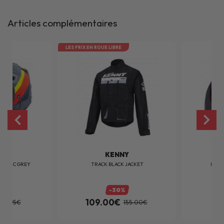
Articles complémentaires
LES PRIX EN ROUE LIBRE
NY
KENNY
APHIC GREY
TRACK BLACK JACKET
NECK
%
-30%
109.00€
41
189.95€
155.00€