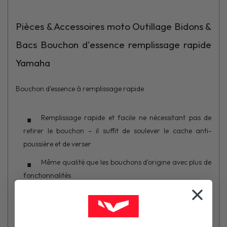
Pièces & Accessoires moto Outillage Bidons &
Bacs Bouchon d'essence remplissage rapide
Yamaha
Bouchon d'essence à remplissage rapide
Remplissage rapide et facile ne nécessitant pas de
retirer le bouchon – il suffit de soulever le cache anti-
poussière et de verser
Même qualité que les bouchons d'origine avec plus de
fonctionnalités
Avec fermeture automatique, joint d'étanchéité pour
empêcher les éclaboussures et une valve anti-retour qui
bloque l'essence en cas de chute