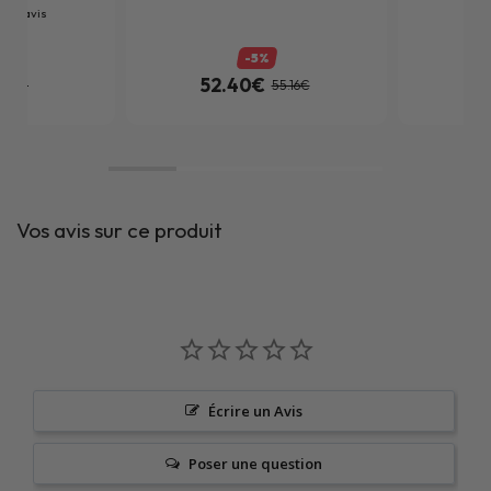
1
avis
-5%
52.40€
1
7.31€
55.16€
Vos avis sur ce produit
Écrire un Avis
Poser une question