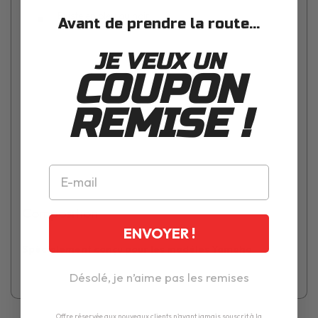
Existe en bleu ou noir
Avant de prendre la route...
JE VEUX UN
COUPON
REMISE !
Composition
ENVOYER !
Spécialement conçu pour les modèles Yamaha
Désolé, je n’aime pas les remises
Offre réservée aux nouveaux clients n'ayant jamais souscrit à la