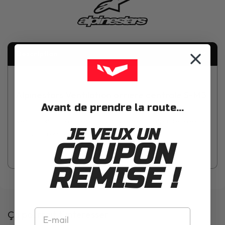
Description
Alpinestars Ventilation arriere centrale S-M5
Avant de prendre la route...
Ventilation arrière centrale uniquement compatible avec les
JE VEUX UN
casques cross Alpinestars S-M5
COUPON
REMISE !
Ça pourrait t'intéresser