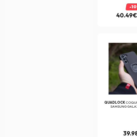
Gilles Tooling
(109)
-1
Givi
(1489)
40.49
Goggle Master
(2)
HARISSON
(203)
HEDON
(47)
Heinz Bikes
(84)
Helstons
(501)
Hiflofiltro
(543)
Highsider
(1)
HJC
(3298)
QUADLOCK
COQUE
Hydro Design Concept
(2)
SAMSUNG GALAX
Hyperpro
(163)
iCasque
(15)
39.9
ICON
(150)