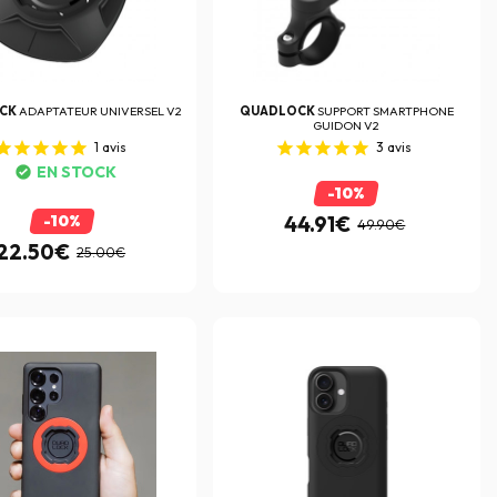
CK
ADAPTATEUR UNIVERSEL V2
QUADLOCK
SUPPORT SMARTPHONE
GUIDON V2
1
avis
3
avis
EN STOCK
-10%
-10%
44.91€
49.90€
22.50€
25.00€