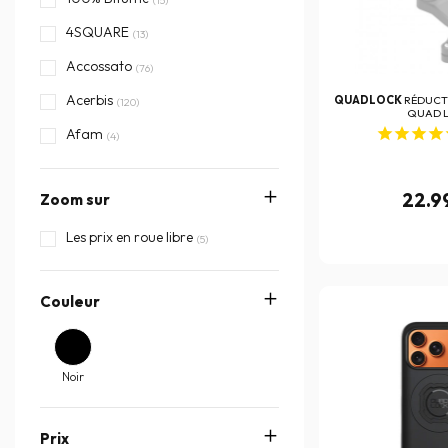
4SQUARE
(13)
Accossato
(76)
Acerbis
QUADLOCK
RÉDUCT
(120)
QUAD 
Afam
(4)
AGV
(314)
22.9
Zoom sur
Airborn
(2)
Airoh
Les prix en roue libre
(623)
(5)
Airsal
(28)
Couleur
Akrapovic
(417)
Alpinestars
(1593)
Arai
(455)
Noir
Athena
(433)
Prix
Auvray
(17)