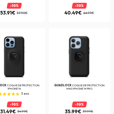
-10%
-10%
53.91€
40.49€
59.90€
44.99€
LOCK
COQUE DE PROTECTION
QUADLOCK
COQUE DE PROTECTION
IPHONE 14
MAG IPHONE 14 PRO
3
avis
-10%
-10%
31.49€
35.99€
34.99€
39.99€