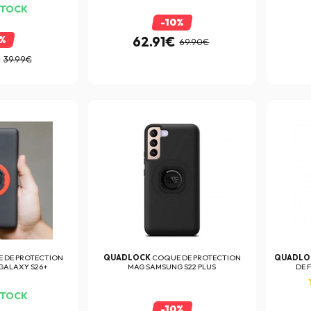
STOCK
-10%
0%
62.91€
69.90€
39.99€
 DE PROTECTION
QUADLOCK
COQUE DE PROTECTION
QUADLO
GALAXY S26+
MAG SAMSUNG S22 PLUS
DE 
STOCK
-10%