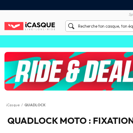
Satisfait ou remboursé 60 
X sans frais par Carte Bancaire
Sp
iCasque
/
QUADLOCK
QUADLOCK MOTO : FIXATIO