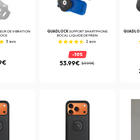
EUR DE VIBRATION
QUADLOCK
SUPPORT SMARTPHONE
QUADLO
LOCK
BOCAL LIQUIDE DE FREIN
3
avis
2
avis
-10%
9€
53.99€
59.99€