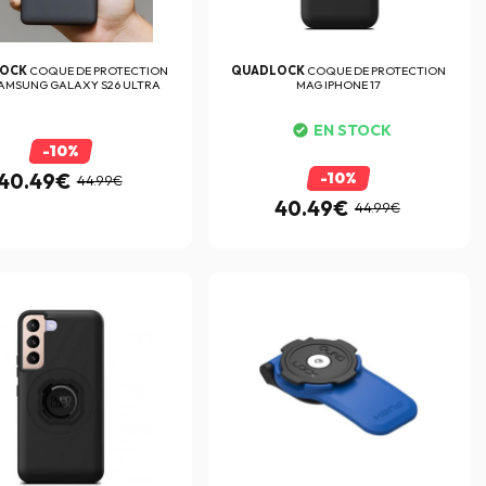
LOCK
COQUE DE PROTECTION
QUADLOCK
COQUE DE PROTECTION
AMSUNG GALAXY S26 ULTRA
MAG IPHONE 17
EN STOCK
-10%
40.49€
-10%
44.99€
40.49€
44.99€