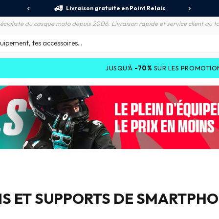
jours
Livraison gratuite en Point Relais
R
écialiste du casque moto depuis 2006. Livraison rapide et service client au to
JUSQU'À
-70%
SUR LES PROMOTIONS ET JUSQU'À
-
NS ET SUPPORTS DE SMARTPH