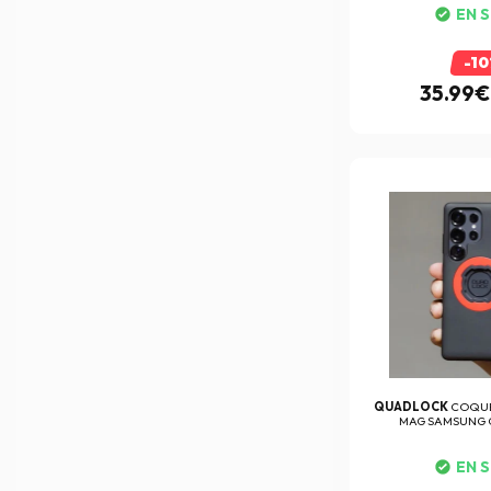
FABIO QUARTARARO
(26)
EN 
Facom
(9)
-1
Factory Effex
(15)
35.99€
Falco
(94)
Five
(289)
FLY RACING
(1)
FMF
(292)
FOX
(172)
FR Sécurité
(25)
France Antivol
(12)
Furygan
(406)
QUADLOCK
COQUE
Garmin
(1)
MAG SAMSUNG 
GeoRide
(5)
EN 