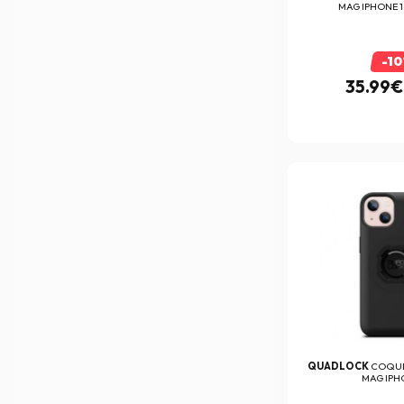
MAG IPHONE 
Dainese
(496)
Darts
(2)
-1
Dell Orto
(48)
35.99€
DIFI
(16)
Dmd
(204)
Draper
(13)
DT-1 Racing
(170)
EBC
(1291)
Edguard
(3)
Esquad
(3)
EUDOXIE
(10)
Everone
(47)
QUADLOCK
COQUE
MAG IPH
Exklusiv
(70)