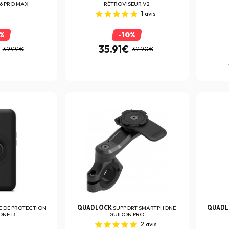
16 PRO MAX
RÉTROVISEUR V2
1
avis
0%
-10%
35.91€
39.99€
39.90€
 DE PROTECTION
QUADLOCK
SUPPORT SMARTPHONE
QUAD
ONE 13
GUIDON PRO
2
avis