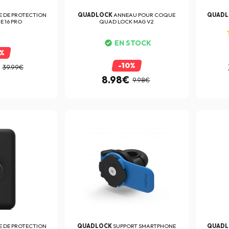
 DE PROTECTION
QUADLOCK
ANNEAU POUR COQUE
QUAD
E 16 PRO
QUAD LOCK MAG V2
EN STOCK
0%
-10%
39.99€
8.98€
9.98€
 DE PROTECTION
QUADLOCK
SUPPORT SMARTPHONE
QUAD