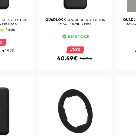
 DE PROTECTION
QUADLOCK
COQUE DE PROTECTION
QUAD
17 PRO MAX
MAG IPHONE 17 PRO
MAG S
1
avis
EN STOCK
0%
€
-10%
44.99€
40.49€
44.99€