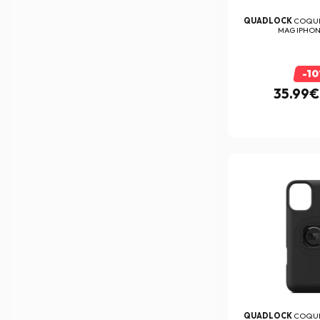
Booster
(1)
QUADLOCK
COQUE
MAG IPHON
Bowtex
(22)
Brembo
(690)
-1
BS Battery
(40)
35.99€
Bullster
(102)
C-Racer
(7)
Caberg
(5)
Cardo
(43)
Centauro
(1)
Chaft
(237)
Ctek
(1)
Cycra
(75)
D.I.D
(4)
QUADLOCK
COQUE