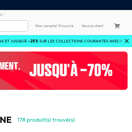
emboursement de la différence
3X4X sans frais par Carte 
p !
Mon compte
/ S'inscrire
Service client
RIDEDEAL
25%
SUR LES COLLECTIONS COURANTES AVEC LE CODE
ONE
178
produit(s) trouvé(s)