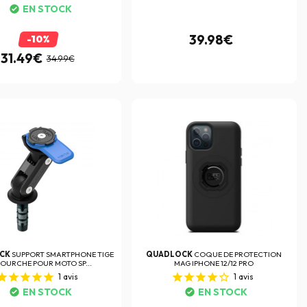
EN STOCK
39.98€
-10%
31.49€
34.99€
CK
SUPPORT SMARTPHONE TIGE
QUADLOCK
COQUE DE PROTECTION
FOURCHE POUR MOTO SP...
MAG IPHONE 12/12 PRO
1
avis
1
avis
EN STOCK
EN STOCK