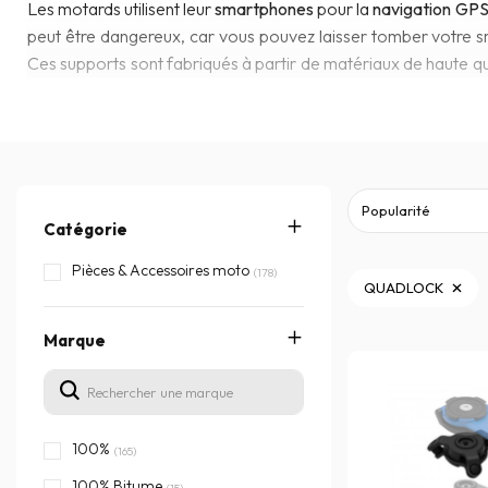
Les motards utilisent leur
smartphones
pour la
navigation GP
peut être dangereux, car vous pouvez laisser tomber votre sm
Ces supports sont fabriqués à partir de matériaux de haute qual
qui convient le mieux à vos besoins.
Quadlock
est le leader in
Catégorie
Pièces & Accessoires moto
(178)
QUADLOCK
Marque
100%
(165)
100% Bitume
(15)