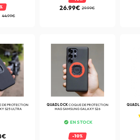
0%
26.99€
29.99€
€
44.99€
 DE PROTECTION
QUADLOCK
COQUE DE PROTECTION
QUAD
Y S25 ULTRA
MAG SAMSUNG GALAXY S26
EN STOCK
8€
-10%