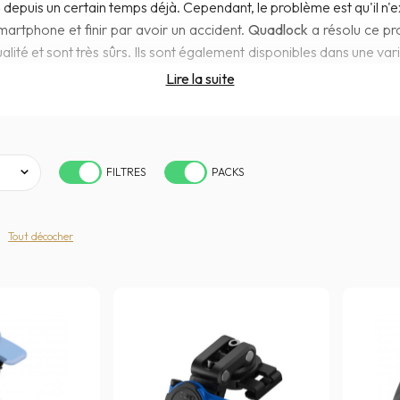
S
depuis un certain temps déjà. Cependant, le problème est qu'il n
artphone et finir par avoir un accident.
Quadlock
a résolu ce p
ité et sont très sûrs. Ils sont également disponibles dans une vari
contesté sur le marché des
support de téléphone
pour deux roues.
Lire la suite
FILTRES
PACKS
Tout décocher