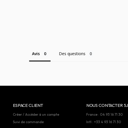
Avis
Des questions
ESPACE CLIENT
NOUS CONTACTER 5J
Créer / Accèder à un compte
France : 04 93 16 71 30
Suivi de commande
Intl : +33 4 93 16 71 30