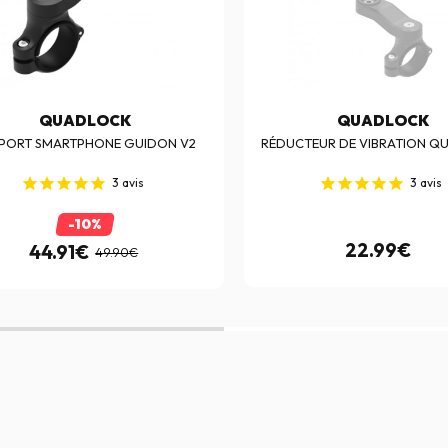
QUADLOCK
QUADLOCK
PORT SMARTPHONE GUIDON V2
RÉDUCTEUR DE VIBRATION Q
3
avis
3
avis
-10%
22.99€
44.91€
49.90€