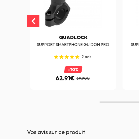
QUADLOCK
VISEUR V2
SUPPORT SMARTPHONE GUIDON PRO
SUP
2
avis
-10%
62.91€
69.90€
Vos avis sur ce produit