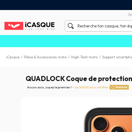
Satisfait ou remboursé 60 
X sans frais par Carte Bancaire
Sp
iCasque
/
Pièce & Accessoires moto
/
High-Tech moto
/
Support smartph
QUADLOCK Coque de protection 
Aucun avis, soyez le premier !
+ de 50000 avis vérifiés