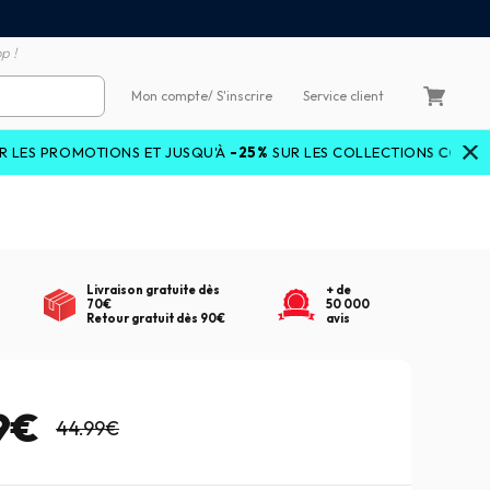
emboursement de la différence
3X4X sans frais par Carte 
p !
Mon compte
/ S'inscrire
Service client
OMOTIONS ET JUSQU'À
-25%
SUR LES COLLECTIONS COURANTES AV
Livraison gratuite dès
+ de
70€
50 000
Retour gratuit dès 90€
avis
9€
44.99€