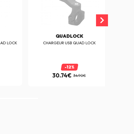
QUADLOCK
UAD LOCK
CHARGEUR USB QUAD LOCK
SU
-12%
30.74€
34.90€