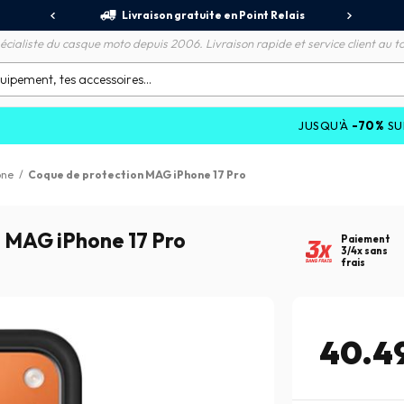
jours
Livraison gratuite en Point Relais
R
écialiste du casque moto depuis 2006. Livraison rapide et service client au to
JUSQU'À
-70%
SUR LES PR
one
/
Coque de protection MAG iPhone 17 Pro
MAG iPhone 17 Pro
Paiement
3/4x sans
frais
40.4