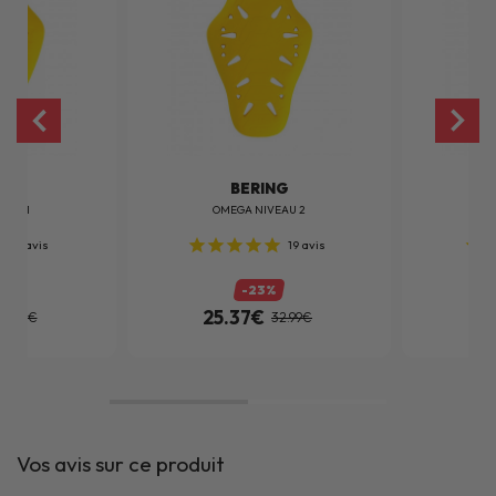
NG
BERING
EAU 1
OMEGA NIVEAU 2
O
5
avis
19
avis
-23%
25.37€
2
22.99€
32.99€
Vos avis sur ce produit