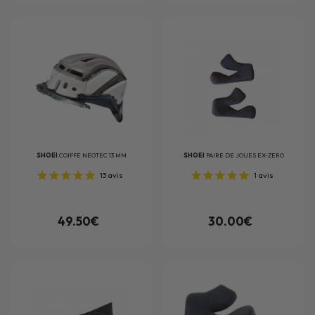
SHOEI
COIFFE NEOTEC 13 MM
SHOEI
PAIRE DE JOUES EX-ZERO
13
avis
1
avis
49.50€
30.00€