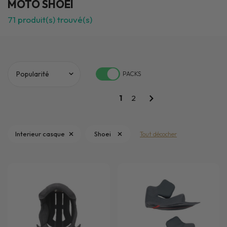
MOTO SHOEI
71
produit(s) trouvé(s)
PACKS
1
2
Interieur casque
Shoei
Tout décocher