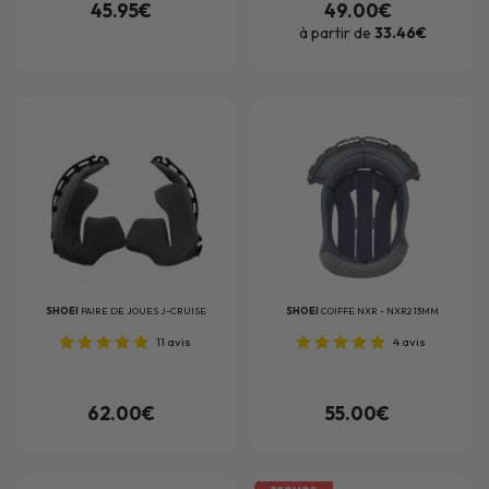
45.95€
49.00€
à partir de
33.46€
SHOEI
PAIRE DE JOUES J-CRUISE
SHOEI
COIFFE NXR - NXR2 13MM
11
avis
4
avis
62.00€
55.00€