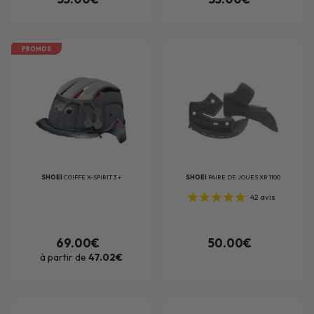
PROMOS
SHOEI
COIFFE X-SPIRIT 3 +
SHOEI
PAIRE DE JOUES XR 1100
42
avis
69.00€
50.00€
à partir de
47.02€