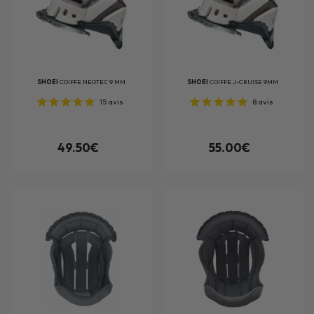
SHOEI
COIFFE NEOTEC 9 MM
SHOEI
COIFFE J-CRUISE 9MM
15
avis
8
avis
49.50€
55.00€