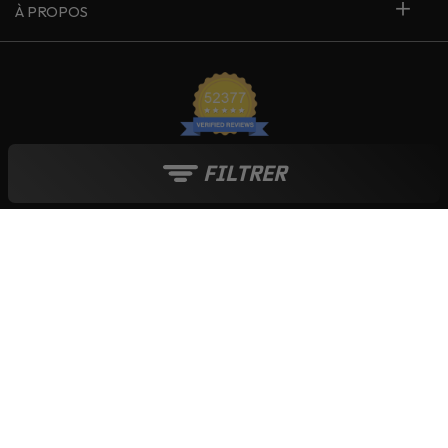
À PROPOS
FILTRER
France
Le blog Live Love Ride
Moyens de paiement :
Tout au long de l'année :
Soldes
-
French Days
-
Black Friday
-
Boutique de Noël