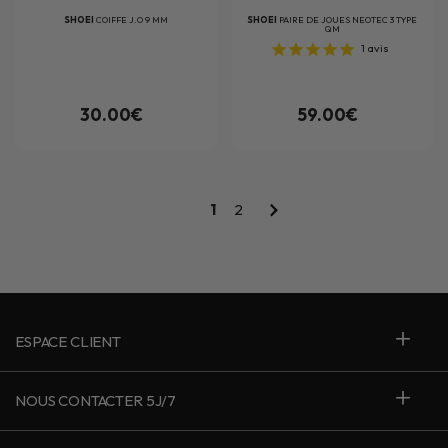
SHOEI
COIFFE J.O 9 MM
SHOEI
PAIRE DE JOUES NEOTEC 3 TYPE
QM
1
avis
30.00€
59.00€
1
2
ESPACE CLIENT
NOUS CONTACTER 5J/7