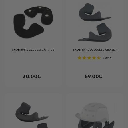
SHOEI
PAIRE DE JOUES J.O - J.O 2
SHOEI
PAIRE DE JOUES J-CRUISE II
2
avis
30.00€
59.00€