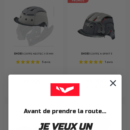
PROMOS
SHOEI
COIFFE NEOTEC II 13 MM
SHOEI
COIFFE X-SPIRIT 3
5
avis
1
avis
49.00€
69.00€
à partir de
46.25€
Avant de prendre la route...
JE VEUX UN