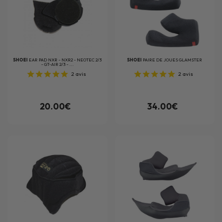
SHOEI
EAR PAD NXR - NXR2 - NEOTEC 2/3
SHOEI
PAIRE DE JOUES GLAMSTER
- GT-AIR 2/3 - ...
2
avis
2
avis
20.00€
34.00€