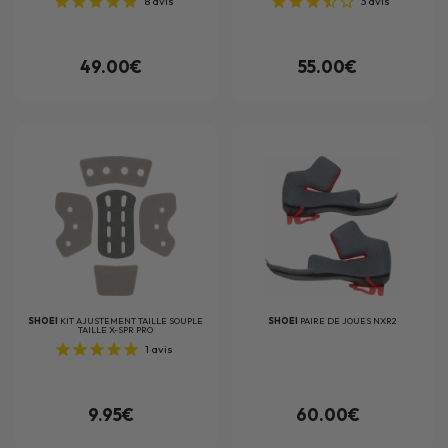
8
avis
3
avis
49.00€
55.00€
SHOEI
KIT AJUSTEMENT TAILLE SOUPLE
SHOEI
PAIRE DE JOUES NXR2
TAILLE X-SPR PRO
1
avis
9.95€
60.00€