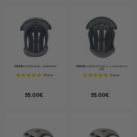
SHOEI
COIFFE NXR - NXR2 9MM
SHOEI
COIFFE GT-AIR II - J-CRUISE II 9
MM
13
avis
6
avis
55.00€
55.00€