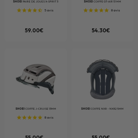
SHOEI
PAIRE DE JOUES X-SPIRIT 3
SHOEI
COIFFE GT-AIR 13 MM
5
avis
8
avis
59.00€
54.30€
SHOEI
COIFFE J-CRUISE 13MM
SHOEI
COIFFE NXR - NXR2 5MM
8
avis
55.00€
55.00€