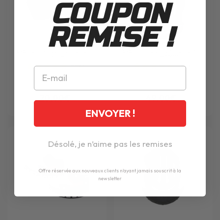
COUPON
REMISE !
SHOEI
EAR PADS GT-AIR - NEOTEC - J-
SHOEI
COIFFE GT-AIR 3 - NEOTEC 3 - J-
CRUISE
CRUISE 3 5MM
8
avis
1
avis
20.00€
49.00€
ENVOYER !
Désolé, je n’aime pas les remises
Offre réservée aux nouveaux clients n'ayant jamais souscrit à la
newsletter