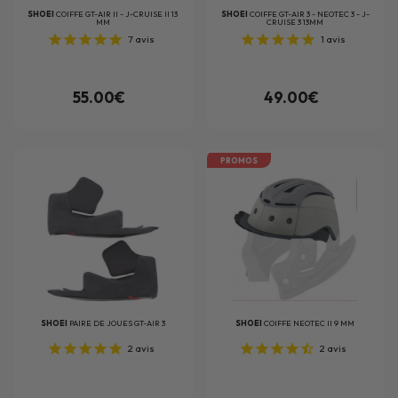
SHOEI
COIFFE GT-AIR II - J-CRUISE II 13
SHOEI
COIFFE GT-AIR 3 - NEOTEC 3 - J-
MM
CRUISE 3 13MM
7
avis
1
avis
55.00€
49.00€
PROMOS
SHOEI
PAIRE DE JOUES GT-AIR 3
SHOEI
COIFFE NEOTEC II 9 MM
2
avis
2
avis