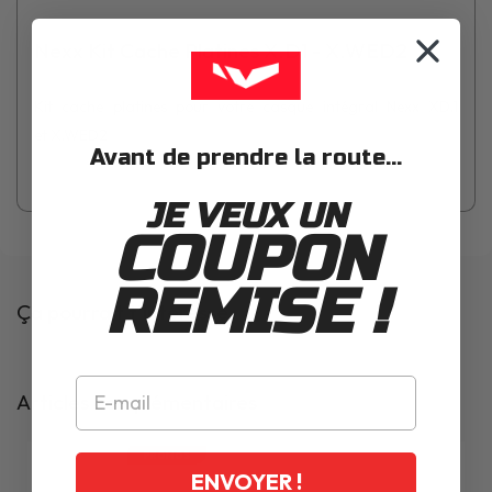
Nexx Kit Cache Platines X.D1 - X.WED2
Kit cache platines pour votre casque intégral Nexx XD.1
et X.WED2
Avant de prendre la route...
JE VEUX UN
COUPON
REMISE !
Ça pourrait t'intéresser
Articles complémentaires
PROMOS
ENVOYER !