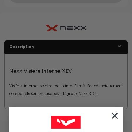
Description
Nexx Visiere Interne XD.1
Visière interne solaire de teinte fumé foncé uniquement
compatible sur les casques intégraux Nexx XD.1.