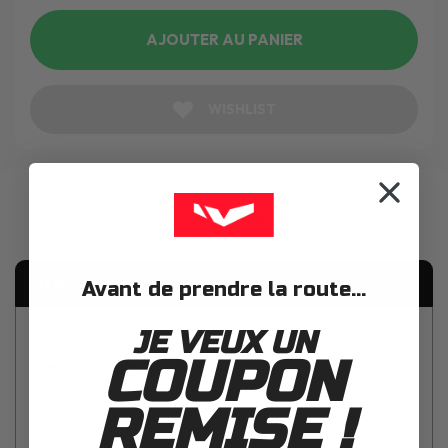
AJOUTER AU PANIER
WISHLIST
Description
Avant de prendre la route...
JE VEUX UN
COUPON
Nexx Visiere XD.1
REMISE !
Visiere uniquement compatible sur les casques intégraux
XD.1.