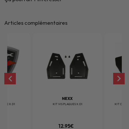
Articles complémentaires
X
NEXX
UETTE X.D1
KIT VIS PLAQUES X.D1
KIT CACHE
€
12.95€