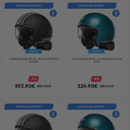
MONTAGE OFFERT !
MONTAGE OFFERT !
PACK
PACK
J.O2 AVENTURE TC-10 + KIT BLUETOOTH
J.O2 LAGUNA BLUE + KIT BLUETOOTH 5S
5S SOLO
SOLO
-7%
-8%
593.90€
524.90€
638.00€
568.00€
MONTAGE OFFERT !
MONTAGE OFFERT !