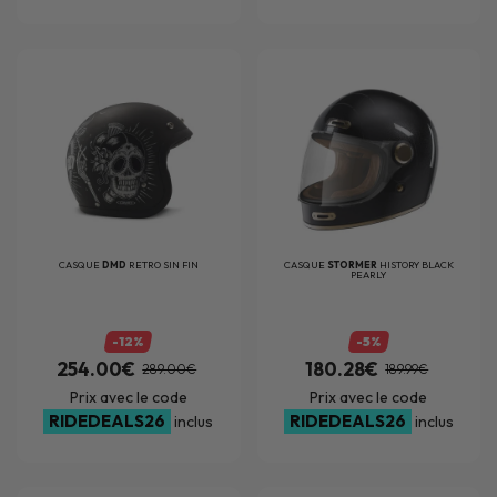
CASQUE
DMD
RETRO SIN FIN
CASQUE
STORMER
HISTORY BLACK
PEARLY
-12%
-5%
254.00€
180.28€
289.00€
189.99€
Prix avec le code
Prix avec le code
RIDEDEALS26
RIDEDEALS26
inclus
inclus