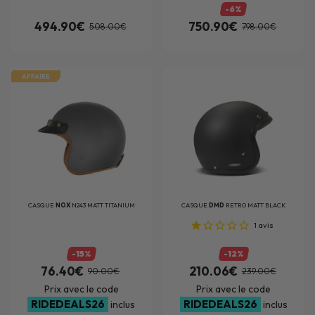
-6%
494.90€
750.90€
508.00€
798.00€
AFFAIRE
CASQUE
NOX
N243 MATT TITANIUM
CASQUE
DMD
RETRO MATT BLACK
1
avis
-15%
-12%
76.40€
210.06€
90.00€
239.00€
Prix avec le code
Prix avec le code
RIDEDEALS26
RIDEDEALS26
inclus
inclus