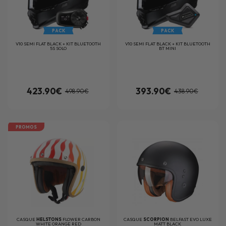
PACK
PACK
V10 SEMI FLAT BLACK + KIT BLUETOOTH
V10 SEMI FLAT BLACK + KIT BLUETOOTH
5S SOLO
BT MINI
423.90€
393.90€
498.90€
438.90€
PROMOS
CASQUE
HELSTONS
FLOWER CARBON
CASQUE
SCORPION
BELFAST EVO LUXE
WHITE ORANGE RED
MATT BLACK