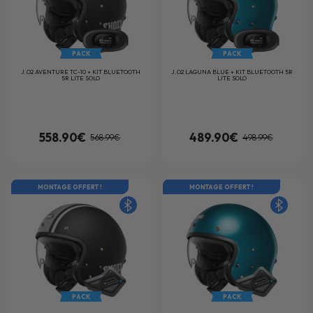
PACK
PACK
J.O2 AVENTURE TC-10 + KIT BLUETOOTH
J.O2 LAGUNA BLUE + KIT BLUETOOTH 5R
5R LITE SOLO
LITE SOLO
558.90€
489.90€
568.99€
498.99€
MONTAGE OFFERT !
MONTAGE OFFERT !
PACK
PACK