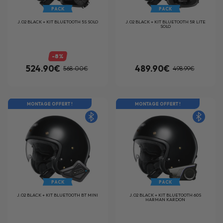
PACK
PACK
J.O2 BLACK + KIT BLUETOOTH 5S SOLO
J.O2 BLACK + KIT BLUETOOTH 5R LITE
SOLO
-8%
524.90€
489.90€
568.00€
498.99€
MONTAGE OFFERT !
MONTAGE OFFERT !
PACK
PACK
J.O2 BLACK + KIT BLUETOOTH BT MINI
J.O2 BLACK + KIT BLUETOOTH 60S
HARMAN KARDON