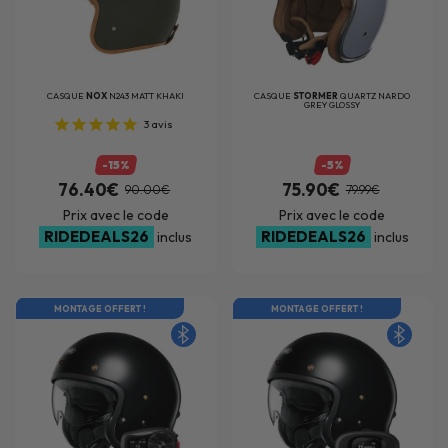
CASQUE
NOX
N243 MATT KHAKI
CASQUE
STORMER
QUARTZ NARDO
GREY GLOSSY
3
avis
-15%
-5%
76.40€
75.90€
90.00€
79.99€
Prix avec le code
Prix avec le code
RIDEDEALS26
RIDEDEALS26
inclus
inclus
MONTAGE OFFERT !
MONTAGE OFFERT !