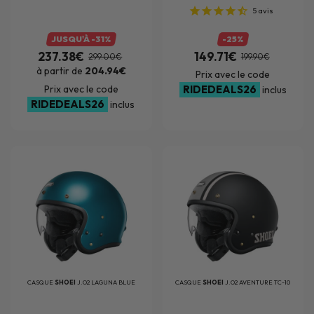
5
avis
JUSQU'À -31%
-25%
237.38€
149.71€
299.00€
199.90€
à partir de
204.94€
Prix avec le code
Prix avec le code
RIDEDEALS26
inclus
RIDEDEALS26
inclus
CASQUE
SHOEI
J.O2 LAGUNA BLUE
CASQUE
SHOEI
J.O2 AVENTURE TC-10