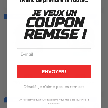
Avant de prendre la route...
JE VEUX UN
COUPON
MONTAGE OFFERT !
MONTAGE OFFERT !
REMISE !
PACK
PACK
J.O2 LAGUNA BLUE + KIT BLUETOOTH 60S
BELFAST EVO LUXE MATT BLACK + KIT
HARMAN KARDON
BLUETOOTH BT ...
ENVOYER !
-6%
-20%
750.90€
247.90€
798.00€
308.90€
Désolé, je n’aime pas les remises
Offre réservée aux nouveaux clients n'ayant jamais souscrit à la
MONTAGE OFFERT !
MONTAGE OFFERT !
newsletter