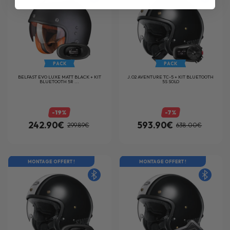
PACK
PACK
BELFAST EVO LUXE MATT BLACK + KIT
J.O2 AVENTURE TC-5 + KIT BLUETOOTH
BLUETOOTH 5R ...
5S SOLO
-19%
-7%
242.90€
593.90€
299.89€
638.00€
MONTAGE OFFERT !
MONTAGE OFFERT !