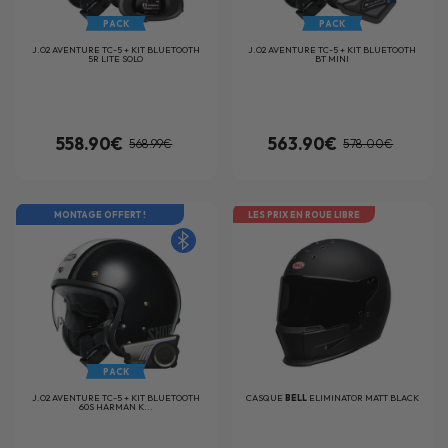
PACK
PACK
J.O2 AVENTURE TC-5 + KIT BLUETOOTH
J.O2 AVENTURE TC-5 + KIT BLUETOOTH
5R LITE SOLO
BT MINI
558.90€
563.90€
568.99€
578.00€
MONTAGE OFFERT !
LES PRIX EN ROUE LIBRE
PACK
J.O2 AVENTURE TC-5 + KIT BLUETOOTH
CASQUE
BELL
ELIMINATOR MATT BLACK
60S HARMAN K...