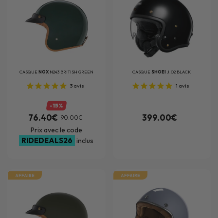
CASQUE
NOX
N243 BRITISH GREEN
CASQUE
SHOEI
J.O2 BLACK
3
avis
1
avis
-15%
76.40€
399.00€
90.00€
Prix avec le code
RIDEDEALS26
inclus
AFFAIRE
AFFAIRE