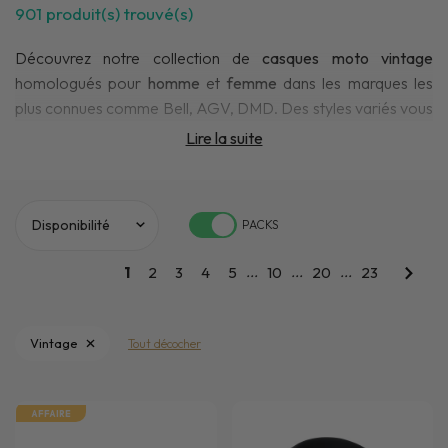
901
produit(s) trouvé(s)
Découvrez notre collection de
casques moto vintage
homologués pour
homme
et
femme
dans les marques les
plus connues comme Bell, AGV, DMD. Des styles variés vous
sont proposés comme le
jet vintage
avec des modèles en
Lire la suite
cuir ou même un
casque intégral vintage
! Que vous rouliez
en scooter, en café racer, en rétro ou en custom, vous
trouverez le
casque vintage
qui vous convient ou retrouvez
PACKS
tout l'équipement moto vintage
sur iCasque !
...
...
...
1
2
3
4
5
10
20
23
Vintage
Tout décocher
AFFAIRE