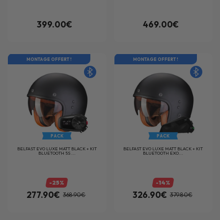
399.00€
469.00€
MONTAGE OFFERT !
MONTAGE OFFERT !
PACK
PACK
BELFAST EVO LUXE MATT BLACK + KIT
BELFAST EVO LUXE MATT BLACK + KIT
BLUETOOTH 5S ...
BLUETOOTH EXO...
-25%
-14%
277.90€
326.90€
368.90€
379.80€