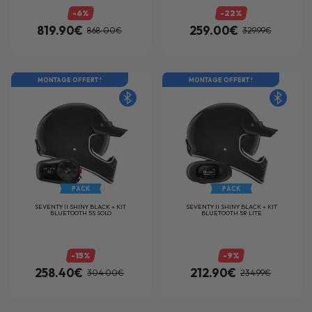
-6%
-22%
819.90€
259.00€
868.00€
329.99€
MONTAGE OFFERT !
MONTAGE OFFERT !
PACK
PACK
SEVENTY II SHINY BLACK + KIT
SEVENTY II SHINY BLACK + KIT
BLUETOOTH 5S SOLO
BLUETOOTH 5R LITE
-15%
-9%
258.40€
212.90€
304.00€
234.99€