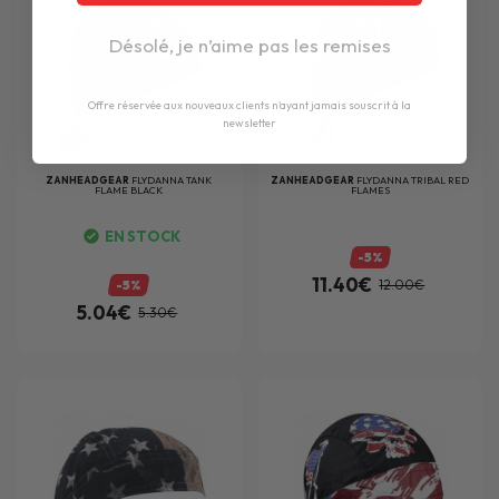
Désolé, je n’aime pas les remises
Offre réservée aux nouveaux clients n'ayant jamais souscrit à la
newsletter
ZANHEADGEAR
FLYDANNA TANK
ZANHEADGEAR
FLYDANNA TRIBAL RED
FLAME BLACK
FLAMES
EN STOCK
-5%
11.40€
-5%
12.00€
5.04€
5.30€