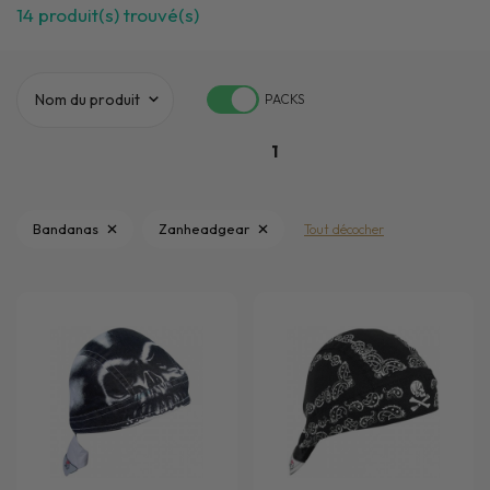
14
produit(s) trouvé(s)
PACKS
1
Bandanas
Zanheadgear
Tout décocher