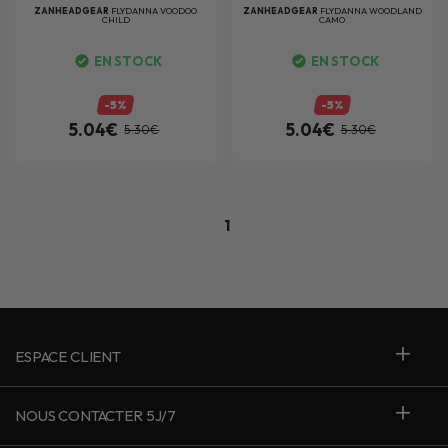
ZANHEADGEAR
FLYDANNA VOODOO
ZANHEADGEAR
FLYDANNA WOODLAND
CHILD
CAMO
EN STOCK
EN STOCK
-5%
-5%
5.04€
5.04€
5.30€
5.30€
1
ESPACE CLIENT
NOUS CONTACTER 5J/7