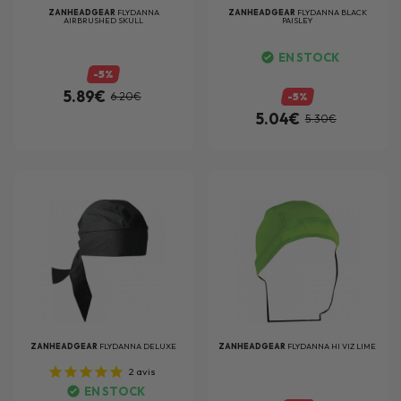
ZANHEADGEAR
FLYDANNA
ZANHEADGEAR
FLYDANNA BLACK
AIRBRUSHED SKULL
PAISLEY
EN STOCK
-5%
5.89€
6.20€
-5%
5.04€
5.30€
ZANHEADGEAR
FLYDANNA DELUXE
ZANHEADGEAR
FLYDANNA HI VIZ LIME
2
avis
EN STOCK