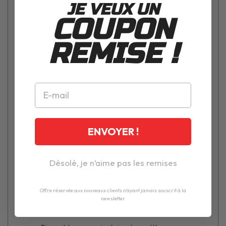
JE VEUX UN
Le "Flydanna" de la marque américaine Zanheadgear est un
COUPON
bandana moto mixte au look de biker confirmé.
REMISE !
Entièrement composé de coton, il couvre votre tête et affirme
votre style. Il s'adapte à toutes les têtes grâce à un serrage à
l'aide de lacets.
Il est décliné en une vingtaine de modèles qui satisferont tous
les goûts et toutes les couleurs. Pratique en toutes saisons, il
vous tiendra chaud en hiver et laissera passer l'air en été.
ENVOYER !
Désolé, je n’aime pas les remises
Composition
Offre réservée aux nouveaux clients n'ayant jamais souscrit à la
newsletter
Matériau : Coton