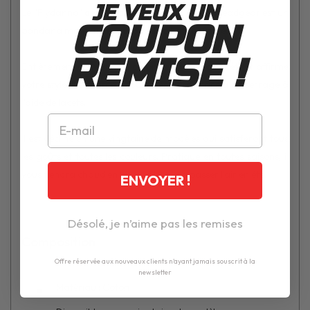
JE VEUX UN
Le "Flydanna" de la marque américaine Zanheadgear est un
COUPON
bandana moto mixte au look de biker confirmé.
REMISE !
Entièrement composé de coton, il couvre votre tête et affirme
votre style. Il s'adapte à toutes les têtes grâce à un serrage à
l'aide de lacets.
Il est décliné en une vingtaine de modèles qui satisferont tous
les goûts et toutes les couleurs. Pratique en toutes saisons, il
vous tiendra chaud en hiver et laissera passer l'air en été.
ENVOYER !
Désolé, je n’aime pas les remises
Composition
Offre réservée aux nouveaux clients n'ayant jamais souscrit à la
newsletter
Matériau : Coton