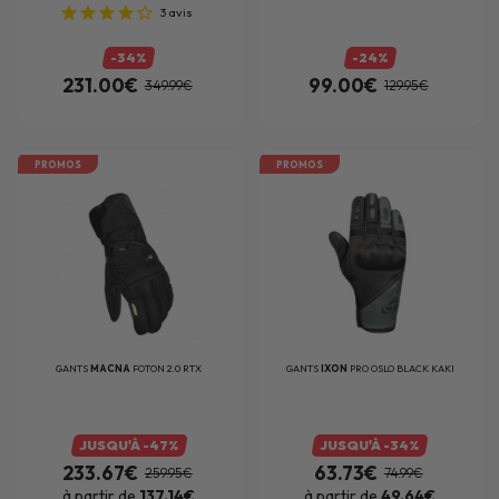
3
avis
-34%
-24%
231.00€
99.00€
349.99€
129.95€
PROMOS
PROMOS
GANTS
MACNA
FOTON 2.0 RTX
GANTS
IXON
PRO OSLO BLACK KAKI
JUSQU'À -47%
JUSQU'À -34%
233.67€
63.73€
259.95€
74.99€
à partir de
137.14€
à partir de
49.64€