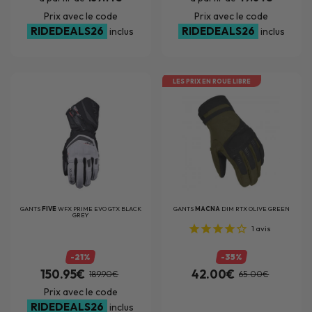
Prix avec le code
Prix avec le code
RIDEDEALS26
RIDEDEALS26
inclus
inclus
LES PRIX EN ROUE LIBRE
GANTS
FIVE
WFX PRIME EVO GTX BLACK
GANTS
MACNA
DIM RTX OLIVE GREEN
GREY
1
avis
-21%
-35%
150.95€
42.00€
189.90€
65.00€
Prix avec le code
RIDEDEALS26
inclus