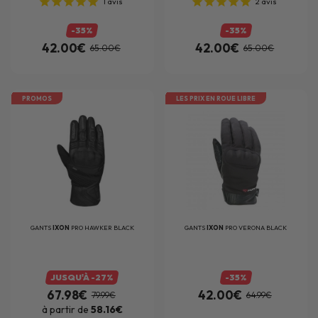
1
avis
2
avis
-35%
-35%
42.00€
42.00€
65.00€
65.00€
PROMOS
LES PRIX EN ROUE LIBRE
GANTS
IXON
PRO HAWKER BLACK
GANTS
IXON
PRO VERONA BLACK
JUSQU'À -27%
-35%
67.98€
42.00€
79.99€
64.99€
à partir de
58.16€