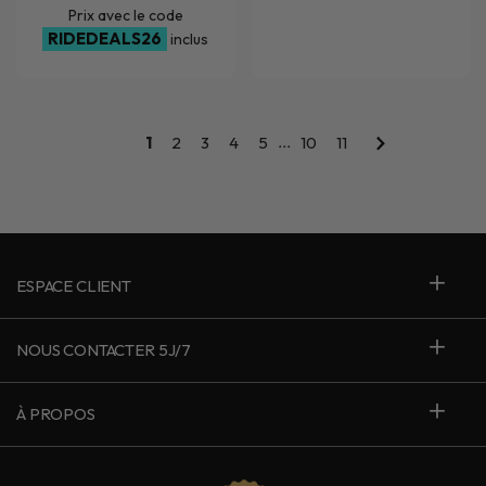
Prix avec le code
RIDEDEALS26
inclus
...
1
2
3
4
5
10
11
ESPACE CLIENT
NOUS CONTACTER 5J/7
À PROPOS