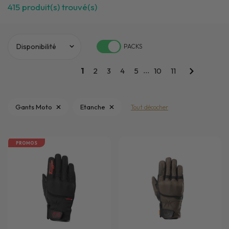
415
produit(s) trouvé(s)
PACKS
...
1
2
3
4
5
10
11
Gants Moto
Etanche
Tout décocher
PROMOS