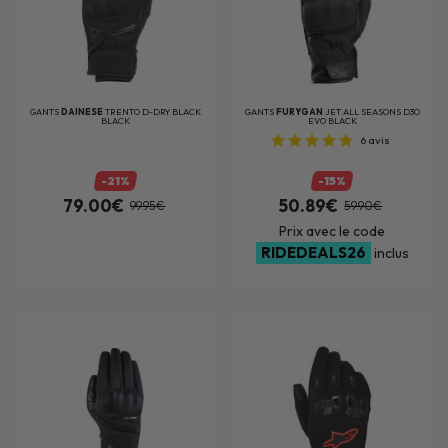
GANTS
DAINESE
TRENTO D-DRY BLACK
GANTS
FURYGAN
JET ALL SEASONS D3O
BLACK
EVO BLACK
6
avis
-21%
-15%
79.00€
50.89€
99.95€
59.90€
Prix avec le code
RIDEDEALS26
inclus