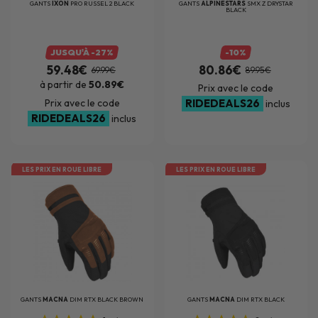
GANTS
IXON
PRO RUSSEL 2 BLACK
GANTS
ALPINESTARS
SMX Z DRYSTAR
BLACK
JUSQU'À -27%
-10%
59.48€
80.86€
69.99€
89.95€
à partir de
50.89€
Prix avec le code
Prix avec le code
RIDEDEALS26
inclus
RIDEDEALS26
inclus
LES PRIX EN ROUE LIBRE
LES PRIX EN ROUE LIBRE
GANTS
MACNA
DIM RTX BLACK BROWN
GANTS
MACNA
DIM RTX BLACK