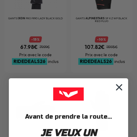
GANTS
IXON
PRO FRYO LADY BLACK GOLD
GANTS
ALPINESTARS
SP X Z WP BLACK
RED FLUO
-15%
-10%
67.98€
107.82€
79.99€
119.95€
Prix avec le code
Prix avec le code
RIDEDEALS26
RIDEDEALS26
inclus
inclus
Avant de prendre la route...
JE VEUX UN