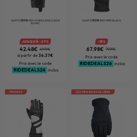
GANTS
IXON
PRO HURRICANE 2 NOIR
GANTS
IXON
PRO FRYO BLACK
BLANC
JUSQU'À -27%
-15%
42.48€
67.98€
49.99€
79.99€
à partir de
36.37€
Prix avec le code
Prix avec le code
RIDEDEALS26
inclus
RIDEDEALS26
inclus
PROMOS
LES PRIX EN ROUE LIBRE