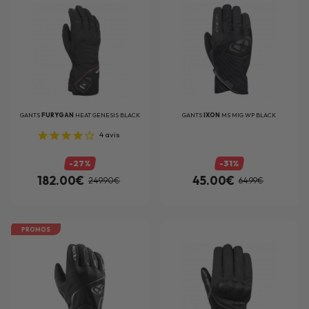
GANTS
FURYGAN
HEAT GENESIS BLACK
GANTS
IXON
MS MIG WP BLACK
4
avis
-27%
-31%
182.00€
45.00€
249.90€
64.99€
PROMOS