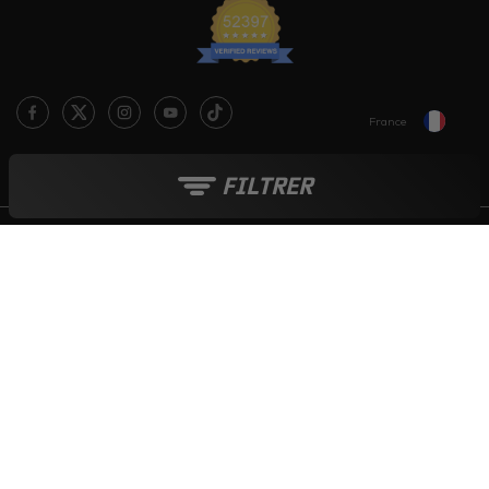
France
Le blog Live Love Ride
FILTRER
Moyens de paiement :
Tout au long de l'année :
Soldes
-
French Days
-
Black Friday
-
Boutique de Noël
© 2006-2026 - INTERNET CREATIVE COMPANY SARL - TVA : FR 015 215