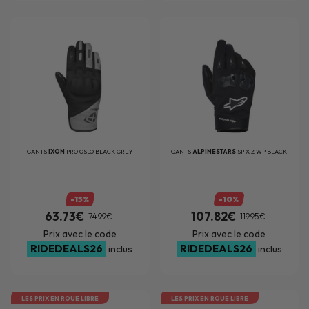
GANTS
IXON
PRO OSLO BLACK GREY
GANTS
ALPINESTARS
SP X Z WP BLACK
-15%
-10%
63.73€
107.82€
74.99€
119.95€
Prix avec le code
Prix avec le code
RIDEDEALS26
RIDEDEALS26
inclus
inclus
LES PRIX EN ROUE LIBRE
LES PRIX EN ROUE LIBRE