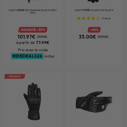
GANTS
IXON
PRO RAGNAR BLACK GREY
GANTS
FIVE
MILANO WP BLACK
RED
2
avis
JUSQU'À -35%
-45%
101.97€
33.00€
119.99€
59.90€
à partir de
77.99€
Prix avec le code
RIDEDEALS26
inclus
PROMOS