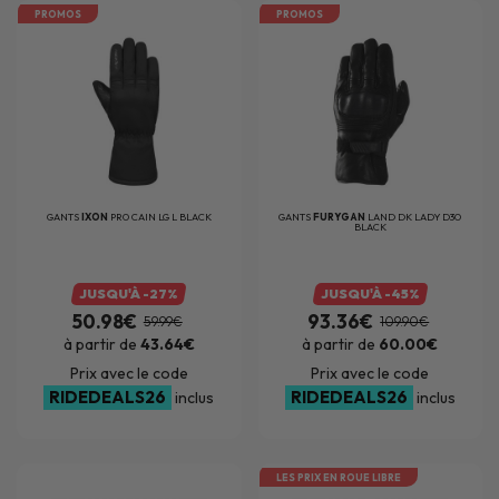
PROMOS
PROMOS
GANTS
IXON
PRO CAIN LG L BLACK
GANTS
FURYGAN
LAND DK LADY D3O
BLACK
JUSQU'À -27%
JUSQU'À -45%
50.98€
93.36€
59.99€
109.90€
à partir de
43.64€
à partir de
60.00€
Prix avec le code
Prix avec le code
RIDEDEALS26
RIDEDEALS26
inclus
inclus
LES PRIX EN ROUE LIBRE