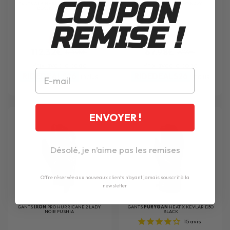
COUPON
GANTS
ALPINESTARS
SP-365 DRYSTAR
GANTS
IXON
PRO FRYO NAVY
BLACK ANTHRACITE
REMISE !
-10%
-15%
112.32€
67.98€
124.95€
79.99€
Prix avec le code
Prix avec le code
RIDEDEALS26
RIDEDEALS26
inclus
inclus
ENVOYER !
Désolé, je n’aime pas les remises
Offre réservée aux nouveaux clients n'ayant jamais souscrit à la
newsletter
GANTS
IXON
PRO HURRICANE 2 LADY
GANTS
FURYGAN
HEAT X KEVLAR D3O
NOIR FUSHIA
BLACK
15
avis