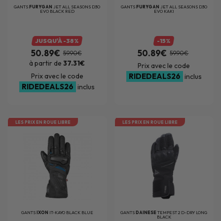
GANTS
FURYGAN
JET ALL SEASONS D3O
GANTS
FURYGAN
JET ALL SEASONS D3O
EVO BLACK RED
EVO KAKI
JUSQU'À -38%
-15%
50.89€
50.89€
59.90€
59.90€
à partir de
37.31€
Prix avec le code
Prix avec le code
RIDEDEALS26
inclus
RIDEDEALS26
inclus
LES PRIX EN ROUE LIBRE
LES PRIX EN ROUE LIBRE
GANTS
IXON
IT-KAYO BLACK BLUE
GANTS
DAINESE
TEMPEST 2 D-DRY LONG
BLACK