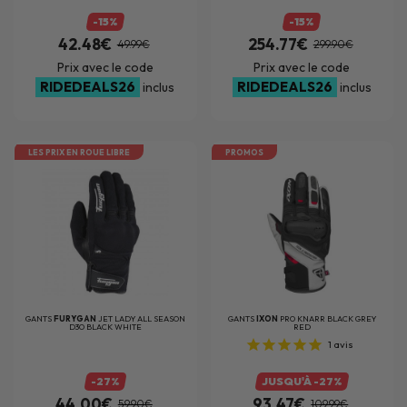
-15%
-15%
42.48€
254.77€
49.99€
299.90€
Prix avec le code
Prix avec le code
RIDEDEALS26
RIDEDEALS26
inclus
inclus
LES PRIX EN ROUE LIBRE
PROMOS
GANTS
FURYGAN
JET LADY ALL SEASON
GANTS
IXON
PRO KNARR BLACK GREY
D3O BLACK WHITE
RED
1
avis
-27%
JUSQU'À -27%
44.00€
93.47€
59.90€
109.99€