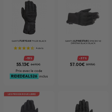
GANTS
FURYGAN
TYLER BLACK
GANTS
ALPINESTARS
SYNCRO V2
DRYSTAR BLACK BLACK
4
avis
-15%
-37%
55.13€
57.00€
64.90€
89.95€
Prix avec le code
RIDEDEALS26
inclus
LES PRIX EN ROUE LIBRE