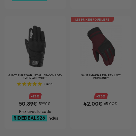
LES PRIX EN ROUE LIBRE
GANTS
FURYGAN
JET ALL SEASONS D3O
GANTS
MACNA
DIM RTX LADY
EVO BLACK WHITE
BURGUNDY
1
avis
-15%
-35%
50.89€
42.00€
59.90€
65.00€
Prix avec le code
RIDEDEALS26
inclus