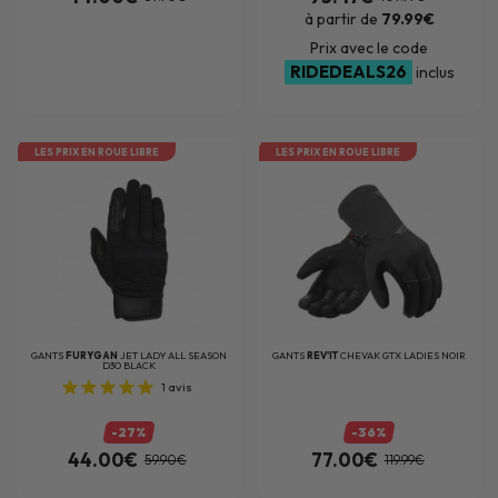
à partir de
79.99€
Prix avec le code
RIDEDEALS26
inclus
LES PRIX EN ROUE LIBRE
LES PRIX EN ROUE LIBRE
GANTS
FURYGAN
JET LADY ALL SEASON
GANTS
REV'IT
CHEVAK GTX LADIES NOIR
D3O BLACK
1
avis
-27%
-36%
44.00€
77.00€
59.90€
119.99€