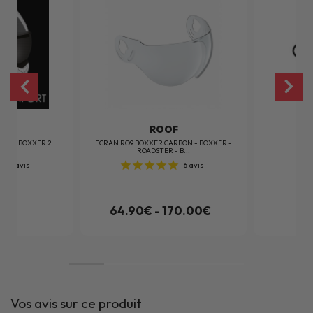
F
ROOF
BON - BOXXER 2
ECRAN RO9 BOXXER CARBON - BOXXER -
K
ROADSTER - B...
1
avis
6
avis
0€
64.90€ - 170.00€
Vos avis sur ce produit