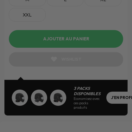
XXL
AJOUTER AU PANIER
WISHLIST
3 PACKS
DISPONIBLES
J'EN PROF
Economisez avec
ces packs
produits