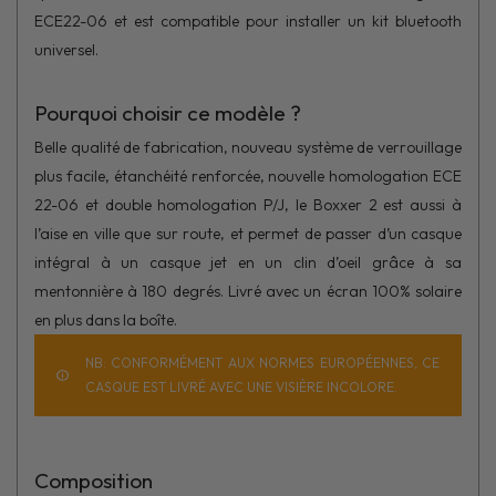
ECE22-06 et est compatible pour installer un kit bluetooth
universel.
Pourquoi choisir ce modèle ?
Belle qualité de fabrication, nouveau système de verrouillage
plus facile, étanchéité renforcée, nouvelle homologation ECE
22-06 et double homologation P/J, le Boxxer 2 est aussi à
l’aise en ville que sur route, et permet de passer d’un casque
intégral à un casque jet en un clin d’oeil grâce à sa
mentonnière à 180 degrés. Livré avec un écran 100% solaire
en plus dans la boîte.
NB: CONFORMÉMENT AUX NORMES EUROPÉENNES, CE
CASQUE EST LIVRÉ AVEC UNE VISIÈRE INCOLORE.
Composition