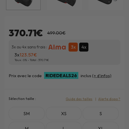
370.71€
499.00€
3x
4x
3x ou 4x sans frais :
3x
123.57
Taux :
0
% - Total :
370.71
RIDEDEALS26
Prix avec le code
inclus
(+ d'infos)
Sélection taille :
Guide des tailles
Alerte dispo ?
SM
XS
S
M
L
XL