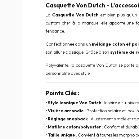
Casquette Von Dutch - L’accessoir
La
Casquette Von Dutch
est bien plus qu’un 
custom cher à la marque, elle apporte une t
tendance.
Confectionnée dans un
mélange coton et pol
son allure classique. Grâce à son
système de r
Polyvalente, la casquette Von Dutch se porte au
personnalité avec style.
Points Clés :
•
Style iconique Von Dutch
: Inspiré de l’unive
•
Visière arrondie
: Protection solaire et look 
•
Réglage snapback
: Ajustement simple et rap
•
Matière coton/polyester
: Confort et durabil
•
Taille unique
: Convient à toutes les morpholo