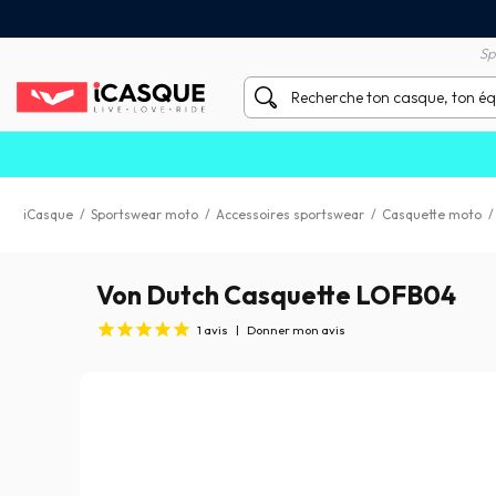
Satisfait ou remboursé 60 
X sans frais par Carte Bancaire
Sp
iCasque
/
Sportswear moto
/
Accessoires sportswear
/
Casquette moto
Von Dutch Casquette LOFB04
1
avis
|
Donner mon avis