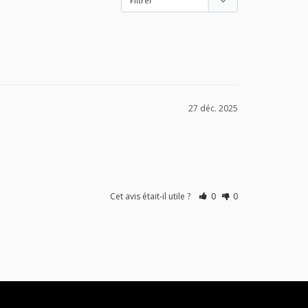
27 déc. 2025
Cet avis était-il utile ?
0
0