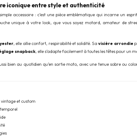
e iconique entre style et authenticité
simple accessoire : c’est une pièce emblématique qui incarne un esprit l
ouche unique à votre look, que vous soyez motard, amateur de stree
yester
, elle allie confort, respirabilité et solidité. Sa
visière arrondie
p
églage snapback
, elle s’adapte facilement à toutes les têtes pour un m
ssi bien au quotidien qu’en sortie moto, avec une tenue sobre ou colo
rs vintage et custom
intemporel
ide
ité
gies