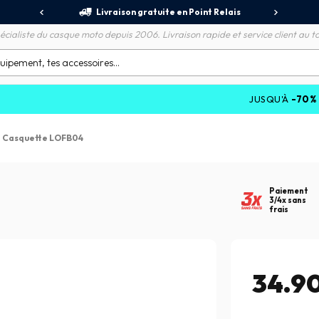
jours
Livraison gratuite en Point Relais
R
écialiste du casque moto depuis 2006. Livraison rapide et service client au to
JUSQU'À
-70%
SUR LES PR
/
Casquette LOFB04
Paiement
3/4x sans
frais
34.9