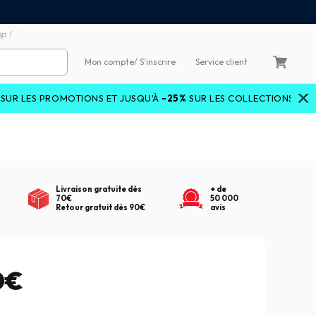
emboursement de la différence
3X4X sans frais par Carte 
p !
Mon compte
/ S'inscrire
Service client
OMOTIONS ET JUSQU'À
-25%
SUR LES COLLECTIONS COURANTES AVE
Livraison gratuite dès
+ de
70€
50 000
Retour gratuit dès 90€
avis
0€