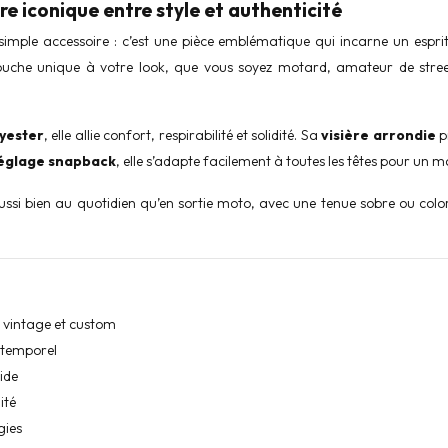
e iconique entre style et authenticité
simple accessoire : c’est une pièce emblématique qui incarne un esprit l
ouche unique à votre look, que vous soyez motard, amateur de stree
yester
, elle allie confort, respirabilité et solidité. Sa
visière arrondie
p
églage snapback
, elle s’adapte facilement à toutes les têtes pour un m
ssi bien au quotidien qu’en sortie moto, avec une tenue sobre ou colo
rs vintage et custom
intemporel
ide
ité
gies