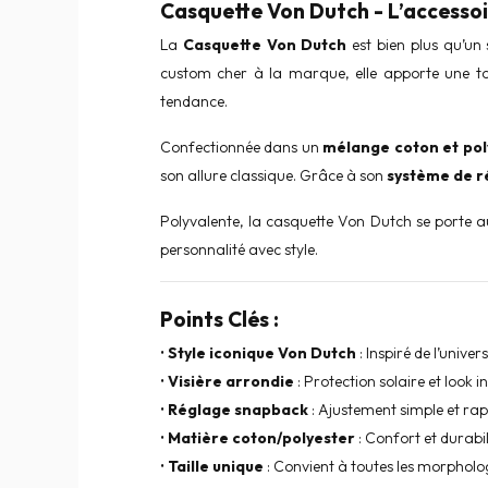
Casquette Von Dutch - L’accessoir
La
Casquette Von Dutch
est bien plus qu’un 
custom cher à la marque, elle apporte une t
tendance.
Confectionnée dans un
mélange coton et pol
son allure classique. Grâce à son
système de r
Polyvalente, la casquette Von Dutch se porte au
personnalité avec style.
Points Clés :
•
Style iconique Von Dutch
: Inspiré de l’unive
•
Visière arrondie
: Protection solaire et look 
•
Réglage snapback
: Ajustement simple et rap
•
Matière coton/polyester
: Confort et durabil
•
Taille unique
: Convient à toutes les morpholo