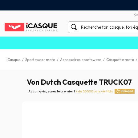
Satisfait ou remboursé 60 
X sans frais par Carte Bancaire
Sp
iCasque
/
Sportswear moto
/
Accessoires sportswear
/
Casquette moto
Von Dutch Casquette TRUCK07
Aucun avis, soyez le premier !
+ de 50000 avis vérifiés