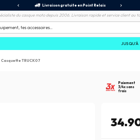
jours
Livraison gratuite en Point Relais
R
écialiste du casque moto depuis 2006. Livraison rapide et service client au to
JUSQU'À
-70%
SUR 
/
Casquette TRUCK07
Paiement
3/4x sans
frais
34.9