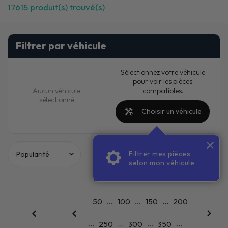
17615
produit(s) trouvé(s)
Filtrer par véhicule
Sélectionnez votre véhicule
pour voir les pièces
compatibles.
Aucun véhicule
sélectionné
Choisir un véhicule
Filtrer mes pièces
PACKS
selon mon véhicule
...
1
2
3
4
5
6
7
...
...
...
50
100
150
200
...
...
...
...
250
300
350