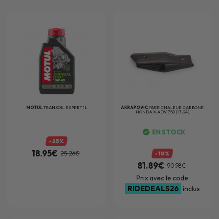
MOTUL
TRANSOIL EXPERT 1L
AKRAPOVIC
PARE CHALEUR CARBONE
HONDA X-ADV 750 (17-24)
EN STOCK
-25%
18.95€
25.26€
-10%
81.89€
90.98€
Prix avec le code
RIDEDEALS26
inclus