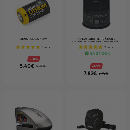
XENA
PILE CR2 / BP.9
HIFLOFILTRO
FILTRE À HUILE
HIFLOFILTRO HF303 BIMOTA/HONDA/K...
1
avis
2
avis
EN STOCK
-10%
5.40€
6.00€
-10%
7.82€
8.70€