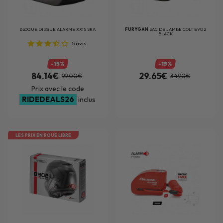
BLOQUE DISQUE ALARME XX15 SRA
FURYGAN
SAC DE JAMBE COLT EVO 2
BLACK
5
avis
-15%
-15%
84.14€
29.65€
99.00€
34.90€
Prix avec le code
RIDEDEALS26
inclus
LES PRIX EN ROUE LIBRE