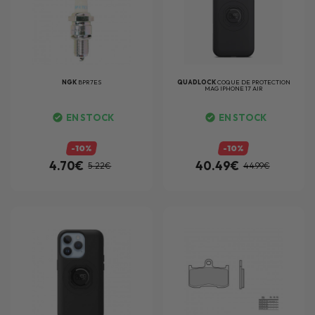
NGK
BPR7ES
QUADLOCK
COQUE DE PROTECTION
MAG IPHONE 17 AIR
EN STOCK
EN STOCK
-10%
-10%
4.70€
40.49€
5.22€
44.99€