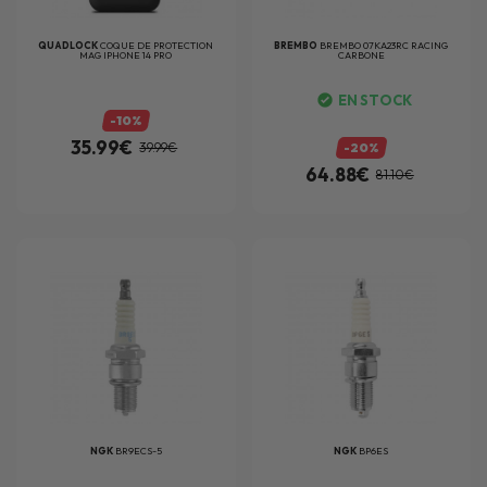
QUADLOCK
COQUE DE PROTECTION
BREMBO
BREMBO 07KA23RC RACING
MAG IPHONE 14 PRO
CARBONE
EN STOCK
-10%
35.99€
39.99€
-20%
64.88€
81.10€
NGK
BR9ECS-5
NGK
BP6ES