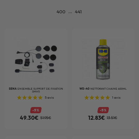
...
400
441
SENA
ENSEMBLE SUPPORT DE FIXATION
WD-40
NETTOYANT CHAINE 400ML
SMH5
5
avis
1
avis
-5%
-5%
49.30€
12.83€
51.95€
13.51€