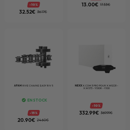
13.00€
-10%
17.33€
32.52€
36.17€
AFAM
RIVE CHAINE EASY RIV 5
NEXX
X.COM 3 PRO POUR X.WED3 -
X.WST3 - Y.100R - Y.100
EN STOCK
-10%
332.99€
-15%
369.99€
20.90€
24.60€