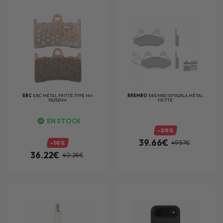
EBC
EBC MÉTAL FRITTÉ TYPE HH
BREMBO
BREMBO 07YA23LA MÉTAL
FA252HH
FRITTÉ
EN STOCK
-20%
39.66€
-10%
49.57€
36.22€
40.28€