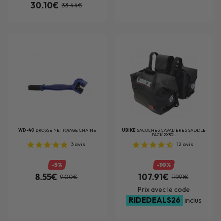
30.10€
33.44€
WD-40
BROSSE NETTOYAGE CHAINE
UBIKE
SACOCHES CAVALIERES SADDLE
PACK 2X30L
3
avis
12
avis
-5%
-10%
8.55€
107.91€
9.00€
119.91€
Prix avec le code
RIDEDEALS26
inclus