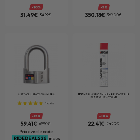
-10%
-5%
31.49€
350.18€
34.99€
369.00€
ANTIVOL
U INOX 69MM SRA
IPONE
PLASTIC SHINE - RENOVATEUR
PLASTIQUE - 750 ML
1
avis
-15%
-10%
59.41€
22.41€
69.90€
24.90€
Prix avec le code
RIDEDEALS26
inclus