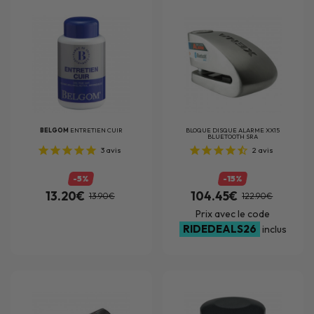
BELGOM
ENTRETIEN CUIR
BLOQUE DISQUE ALARME XX15
BLUETOOTH SRA
3
avis
2
avis
-5%
-15%
13.20€
104.45€
13.90€
122.90€
Prix avec le code
RIDEDEALS26
inclus