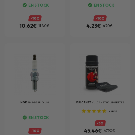
EN STOCK
EN STOCK
-10%
-10%
10.62€
4.23€
11.80€
4.70€
NGK
PMR-9B IRIDIUM
VULCANET
VULCANET 80 LINGETTES
9
avis
EN STOCK
-5%
45.46€
-10%
47.90€