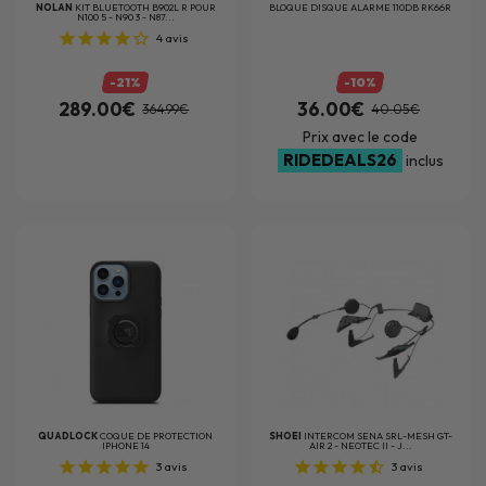
NOLAN
KIT BLUETOOTH B902L R POUR
BLOQUE DISQUE ALARME 110DB RK66R
N100 5 - N90 3 - N87...
4
avis
-21%
-10%
289.00€
36.00€
364.99€
40.05€
Prix avec le code
RIDEDEALS26
inclus
QUADLOCK
COQUE DE PROTECTION
SHOEI
INTERCOM SENA SRL-MESH GT-
IPHONE 14
AIR 2 - NEOTEC II - J...
3
avis
3
avis