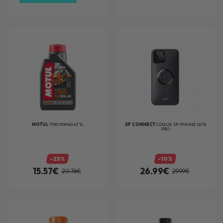
MOTUL
7100 10W40 4T 1L
SP CONNECT
COQUE SP IPHONE 12/12
PRO
-25%
-10%
15.57€
26.99€
20.76€
29.99€