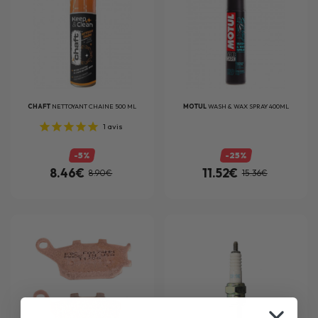
CHAFT
NETTOYANT CHAINE 500 ML
MOTUL
WASH & WAX SPRAY 400ML
1
avis
-5%
-25%
8.46€
11.52€
8.90€
15.36€