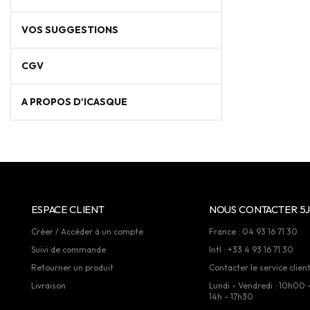
VOS SUGGESTIONS
CGV
A PROPOS D'ICASQUE
ESPACE CLIENT
NOUS CONTACTER 5J
Créer / Accèder à un compte
France : 04 93 16 71 30
Suivi de commande
Intl : +33 4 93 16 71 30
Retourner un produit
Contacter le service clien
Livraison
Lundi - Vendredi : 10h00 
14h - 17h30