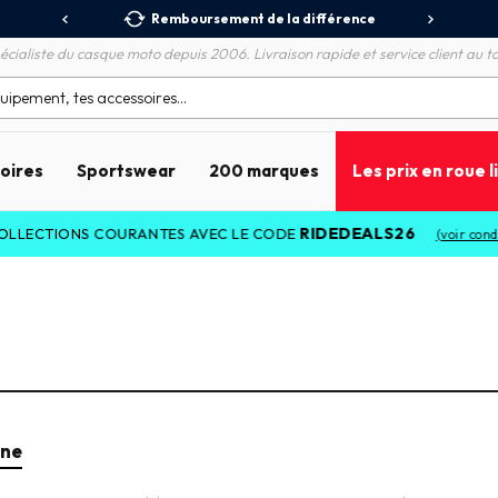
 Relais
Remboursement de la différence
3X
écialiste du casque moto depuis 2006. Livraison rapide et service client au to
soires
Sportswear
200 marques
Les prix en roue l
RIDEDEALS26
ECTIONS COURANTES AVEC LE CODE
(voir condition
one