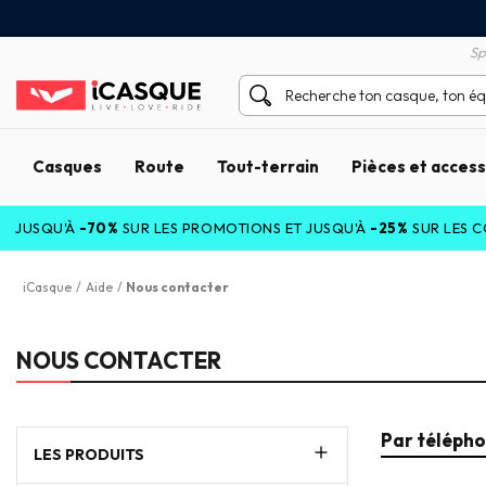
tisfait ou remboursé 60 jours
Livraison gratuite en Point
Sp
Casques
Route
Tout-terrain
Pièces et acces
USQU'À
-70%
SUR LES PROMOTIONS ET JUSQU'À
-25%
SUR LES COLL
iCasque
/
Aide
/
Nous contacter
NOUS CONTACTER
Par téléph
LES PRODUITS