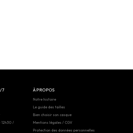
/7
À PROPOS
Notre histoire
Le guide des tailles
t
Bien choisir son casque
- 12h30 /
Mentions légales / CGV
Protection des données personnelles