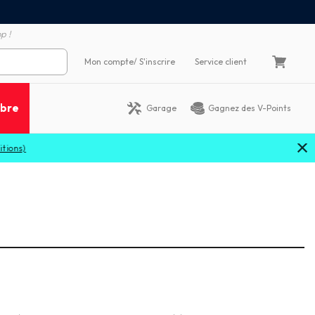
Satisfait ou remboursé 60
4X sans frais par Carte Bancaire
p !
Mon compte
/ S'inscrire
Service client
ibre
Garage
Gagnez des V-Points
s)