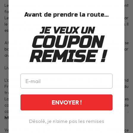
Les commandes à destination des DOM-TOM et hors UE sont
facturées hors taxes.
Avant de prendre la route...
Les taxes locales et octroi de mer seront généralement perçus par
le transporteur une fois le colis traité par les services des douanes. Il
JE VEUX UN
est de votre responsabilité de vous acquitter de ceux-ci.
COUPON
Attention : depuis le 1er Juillet 2013, tous les transporteurs se
basent sur un tarif au poids volumétrique pour tous les envois par
REMISE !
avion.
Qu'est-ce que le poids volumétrique ?
Livraison à destination des départements d'Outre-Mer
:
L'assiette de l'octroi de mer est constituée par les prix « Cost and
Freight » (CAF), qui tiennent par conséquent compte du coût du
transport.
La fixation des taux d'octroi de mer relève de la compétence des
ENVOYER !
conseils régionaux. Vous pourrez également prendre plus ample
connaissance de ces dispositions sur le site :
http://www.douane.gouv.fr/
Désolé, je n’aime pas les remises
Veuillez noter que pour tout refus de colis ayant pour conséquence