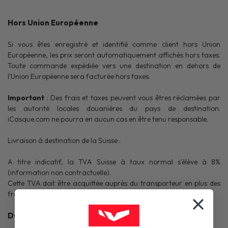
Hors Union Européenne
Si vous êtes enregistré et identifié comme client hors Union
Européenne, les prix seront automatiquement affichés hors taxes.
Toute commande expédiée vers une destination en dehors de
l'Union Européenne sera facturée hors taxes.
Important
: Des frais et taxes peuvent vous êtres réclamées par
les autorité locales douanières du pays de destination.
iCasque.com ne pourra en aucun cas en être tenu responsable.
Livraison à destination de la Suisse
:
A titre indicatif, la TVA Suisse à taux normal s'élève à 8%
(information non contractuelle).
Cette TVA doit être acquittée auprès du transporteur en plus des
frais dimportation qui peuvent être appliqués sur le colis.
DOM-TOM