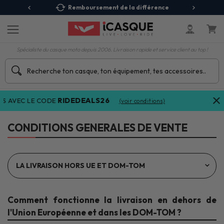
 Relais
Remboursement de la différence
3X
Spécialiste du casque moto depuis 2006. Livraison rapide et service client au top !
RIDEDEALS26
S AVEC LE CODE
(voir conditions)
CONDITIONS GENERALES DE VENTE
Comment fonctionne la livraison en dehors de
l'Union Européenne et dans les DOM-TOM ?