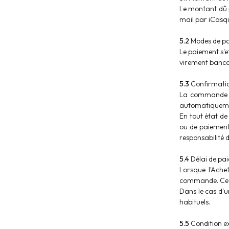
Le montant dû p
mail par iCasqu
5.2
Modes de p
Le paiement s'e
virement banca
5.3
Confirmatio
La commande s
automatiqueme
En tout état de
ou de paiement
responsabilité 
5.4
Délai de pa
Lorsque l'Ache
commande. Ce d
Dans le cas d'u
habituels.
5.5
Condition ex