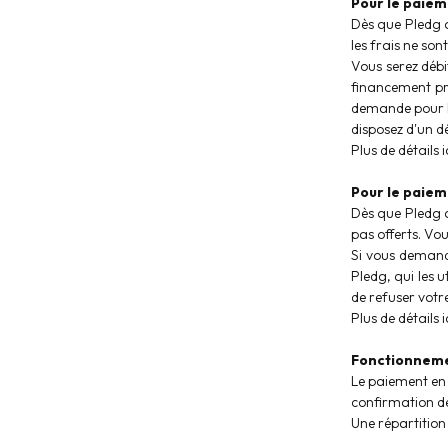
Pour le paieme
Dès que Pledg 
les frais ne sont
Vous serez débi
financement pr
demande pour l'
disposez d'un d
Plus de détails ic
Pour le paieme
Dès que Pledg a
pas offerts. Vo
Si vous demand
Pledg, qui les 
de refuser votr
Plus de détails ic
Fonctionnemen
Le paiement en 
confirmation de
Une répartitio