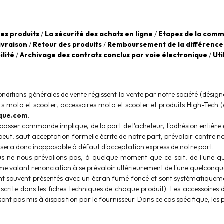
Les produits
/
La sécurité des achats en ligne
/
Etapes de la comm
ivraison
/
Retour des produits
/
Remboursement de la différence
lité
/
Archivage des contrats conclus par voie électronique
/
Uti
onditions générales de vente régissent la vente par notre société (désign
s moto et scooter, accessoires moto et scooter et produits High-Tech (
que.com
.
 passer commande implique, de la part de l'acheteur, l'adhésion entière
 peut, sauf acceptation formelle écrite de notre part, prévaloir contre n
 sera donc inopposable à défaut d'acceptation express de notre part.
us ne nous prévalions pas, à quelque moment que ce soit, de l'une qu
e valant renonciation à se prévaloir ultérieurement de l'une quelconque
nt souvent présentés avec un écran fumé foncé et sont systématiquemen
 inscrite dans les fiches techniques de chaque produit). Les accessoire
sont pas mis à disposition par le fournisseur. Dans ce cas spécifique, les