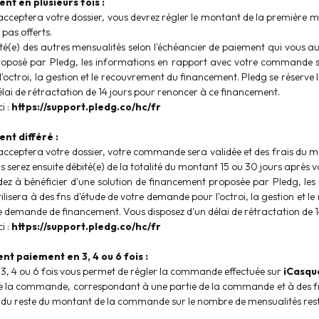
nt en plusieurs fois :
acceptera votre dossier, vous devrez régler le montant de la première 
 pas offerts.
té(e) des autres mensualités selon l'échéancier de paiement qui vous 
oposé par Pledg, les informations en rapport avec votre commande sero
octroi, la gestion et le recouvrement du financement. Pledg se réserve
élai de rétractation de 14 jours pour renoncer à ce financement.
i :
https://support.pledg.co/hc/fr
nt différé :
cceptera votre dossier, votre commande sera validée et des frais du mo
us serez ensuite débité(e) de la totalité du montant 15 ou 30 jours aprè
ez à bénéficier d'une solution de financement proposée par Pledg, l
utilisera à des fns d'étude de votre demande pour l'octroi, la gestion et 
e demande de financement. Vous disposez d'un délai de rétractation de 
i :
https://support.pledg.co/hc/fr
t paiement en 3, 4 ou 6 fois :
3, 4 ou 6 fois vous permet de régler la commande effectuée sur
iCasqu
 la commande, correspondant à une partie de la commande et à des frai
n du reste du montant de la commande sur le nombre de mensualités res