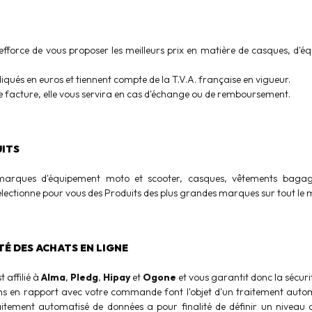
fforce de vous proposer les meilleurs prix en matière de casques, d'é
diqués en euros et tiennent compte de la T.V.A. française en vigueur.
 facture, elle vous servira en cas d'échange ou de remboursement.
UITS
arques d'équipement moto et scooter, casques, vêtements bagag
lectionne pour vous des Produits des plus grandes marques sur tout le
ITÉ DES ACHATS EN LIGNE
 affilié à
Alma
,
Pledg
,
Hipay
et
Ogone
et vous garantit donc la sécurité
ns en rapport avec votre commande font l'objet d'un traitement auto
aitement automatisé de données a pour finalité de définir un niveau d