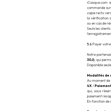
iCasque.com a 
commande sur le
copie recto ver
la vérification
ou en cas de r
Seuls les clien
l'enregistremen
5.6
Payer votre
Notre partenai
30J)
, qui per
Disponible seul
Modalités de 
Au moment de c
4X
/
Paiement 
qui, sous réser
paiement récapi
En fonction de 