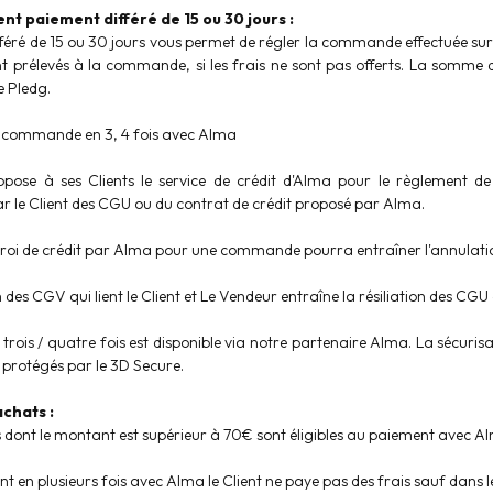
t paiement différé de 15 ou 30 jours :
féré de 15 ou 30 jours vous permet de régler la commande effectuée su
prélevés à la commande, si les frais ne sont pas offerts. La somme du
e Pledg.
 commande en 3, 4 fois avec Alma
pose à ses Clients le service de crédit d'Alma pour le règlement de
ar le Client des CGU ou du contrat de crédit proposé par Alma.
troi de crédit par Alma pour une commande pourra entraîner l'annulation
n des CGV qui lient le Client et Le Vendeur entraîne la résiliation des CGU
trois / quatre fois est disponible via notre partenaire Alma. La sécuris
protégés par le 3D Secure.
chats :
s dont le montant est supérieur à 70€ sont éligibles au paiement avec A
t en plusieurs fois avec Alma le Client ne paye pas des frais sauf dans le