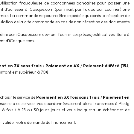
utilisation frauduleuse de coordonnées bancaires pour passer une
ient d'adresser à iCasque.com (par mail, par fax ou par courrier) une
e 3 mois. La commande ne pourra être expédiée qu'après la réception de
annulation de la dite commande en cas de non réception des documents
ni par iCasque.com devront fournir ces pièces justificatives. Suite à
ient d'iCasque.com.
nt en 3X sans frais
/
Paiement en 4X
/
Paiement différé (15J,
ntant est supérieur à 70€.
oisir le service de
Paiement en 3X fois sans frais
/
Paiement en
crire à ce service, vos coordonnées seront alors transmises à Pledg
u 6 fois / à 15 ou 30 jours jours et vous indiquera un échéancier de
our valider votre demande de financement.