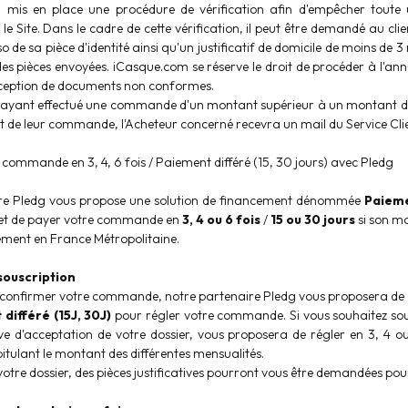
mis en place une procédure de vérification afin d'empêcher toute 
 Site. Dans le cadre de cette vérification, il peut être demandé au cl
so de sa pièce d'identité ainsi qu'un justificatif de domicile de moins d
 des pièces envoyées. iCasque.com se réserve le droit de procéder à l'
éception de documents non conformes.
ts ayant effectué une commande d'un montant supérieur à un montant défi
t de leur commande, l'Acheteur concerné recevra un mail du Service Cl
 commande en 3, 4, 6 fois / Paiement différé (15, 30 jours) avec Pledg
re Pledg vous propose une solution de financement dénommée
Paieme
met de payer votre commande en
3, 4 ou 6 fois
/
15 ou 30 jours
si son mo
ement en France Métropolitaine.
souscription
onfirmer votre commande, notre partenaire Pledg vous proposera de ch
différé (15J, 30J)
pour régler votre commande. Si vous souhaitez sous
ve d'acceptation de votre dossier, vous proposera de régler en 3, 4 o
tulant le montant des différentes mensualités.
votre dossier, des pièces justificatives pourront vous être demandées p