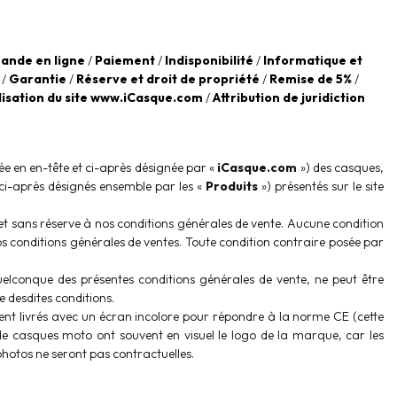
ande en ligne
/
Paiement
/
Indisponibilité
/
Informatique et
/
Garantie
/
Réserve et droit de propriété
/
Remise de 5%
/
lisation du site www.iCasque.com
/
Attribution de juridiction
ée en en-tête et ci-après désignée par «
iCasque.com
») des casques,
ci-après désignés ensemble par les «
Produits
») présentés sur le site
 et sans réserve à nos conditions générales de vente. Aucune condition
os conditions générales de ventes. Toute condition contraire posée par
elconque des présentes conditions générales de vente, ne peut être
 desdites conditions.
t livrés avec un écran incolore pour répondre à la norme CE (cette
s de casques moto ont souvent en visuel le logo de la marque, car les
 photos ne seront pas contractuelles.