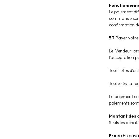
Fonctionnemen
Le paiement dif
commande sont 
confirmation d
5.7
Payer votre
Le Vendeur pro
l'acceptation p
Tout refus d'oc
Toute résiliatio
Le paiement en 
paiements sont 
Montant des a
Seuls les achat
Frais :
En payan