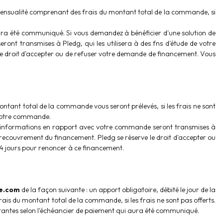
mensualité comprenant des frais du montant total de la commande, si
aura été communiqué. Si vous demandez à bénéficier d'une solution de
nt transmises à Pledg, qui les utilisera à des fns d'étude de votre
 le droit d'accepter ou de refuser votre demande de financement. Vous
ntant total de la commande vous seront prélevés, si les frais ne sont
s votre commande.
es informations en rapport avec votre commande seront transmises à
le recouvrement du financement. Pledg se réserve le droit d'accepter ou
14 jours pour renoncer à ce financement.
e.com
de la façon suivante : un apport obligatoire, débité le jour de la
s du montant total de la commande, si les frais ne sont pas offerts.
tantes selon l'échéancier de paiement qui aura été communiqué.