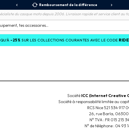
 Relais
Remboursement de la différence
3X
écialiste du casque moto depuis 2006. Livraison rapide et service client au to
RIDEDEALS26
UR LES COLLECTIONS COURANTES AVEC LE CODE
Société
ICC (Internet Creative
Société à responsabilité limitée au ca
RCS Nice 521 534 917 
26, rue Barla, 06300
N° TVA : FR 015 215 3
N° de téléphone : 04 93 1