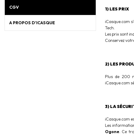
CGV
1) LES PRIX
iCasque.com s'e
A PROPOS D'ICASQUE
Tech.
Les prix sont in
Conservez votre
2) LES PROD
Plus de 200 m
iCasque.com sé
3) LA SÉCUR
iCasque.com est
Les informatio
Ogone
. Ce tr