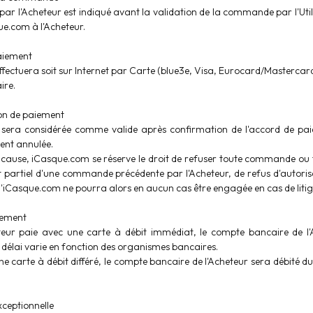
ar l'Acheteur est indiqué avant la validation de la commande par l'Ut
e.com à l'Acheteur.
aiement
ffectuera soit sur Internet par Carte (blue3e, Visa, Eurocard/Masterc
ire.
n de paiement
era considérée comme valide après confirmation de l'accord de pai
nt annulée.
 cause, iCasque.com se réserve le droit de refuser toute commande ou to
 partiel d'une commande précédente par l'Acheteur, de refus d'autori
d'iCasque.com ne pourra alors en aucun cas être engagée en cas de litig
iement
teur paie avec une carte à débit immédiat, le compte bancaire de l'A
élai varie en fonction des organismes bancaires.
ne carte à débit différé, le compte bancaire de l'Acheteur sera débit
ceptionnelle