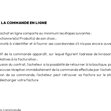
E LA COMMANDE EN LIGNE
'achat en ligne comporte au minimum les étapes suivantes :
ectionne le(s) Produit(s) de son choix ;
t invité à s'identifier et à fournir ses coordonnées s'il n'a pas encore o
tif de la commande apparaît, sur lequel figurent l'adresse de livraison
latives à la facturation ;
usion du contrat, l'acheteur a la possibilité de retourner à la boutique, po
ccuse réception immédiatement de la commande effectuée par l'acheteur,
tion de sa commande, l'acheteur peut retrouver sa facture sur le 
lécharger votre facture.
 la commande