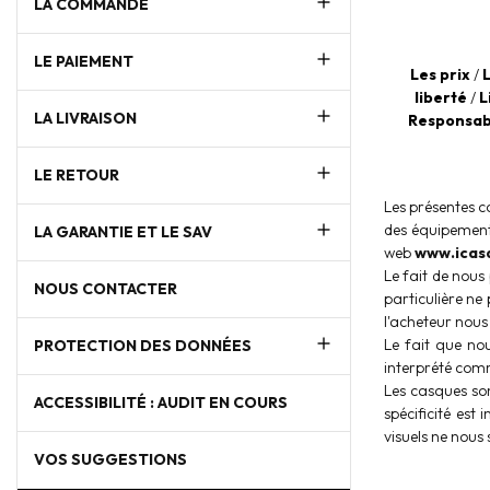
LA COMMANDE
LE PAIEMENT
Les prix
/
liberté
/
L
LA LIVRAISON
Responsabi
LE RETOUR
Les présentes c
des équipement
LA GARANTIE ET LE SAV
web
www.icas
Le fait de nous
NOUS CONTACTER
particulière ne
l'acheteur nous
Le fait que no
PROTECTION DES DONNÉES
interprété comm
Les casques so
ACCESSIBILITÉ : AUDIT EN COURS
spécificité est
visuels ne nous 
VOS SUGGESTIONS