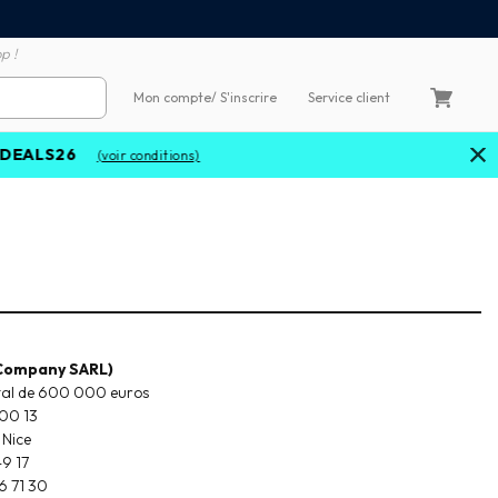
Satisfait ou remboursé 60
4X sans frais par Carte Bancaire
p !
Mon compte
/ S'inscrire
Service client
(voir conditions)
 Company SARL)
pital de 600 000 euros
000 13
 Nice
49 17
6 71 30