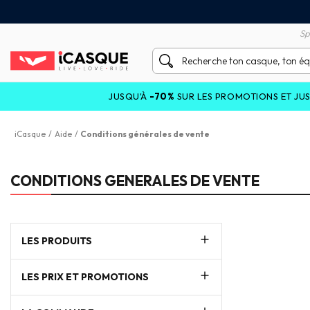
tisfait ou remboursé 60 jours
Livraison gratuite en Point
Sp
JUSQU'À
-70%
SUR LES PROMOTIONS ET JUSQU'À
-25%
S
iCasque
/
Aide
/
Conditions générales de vente
CONDITIONS GENERALES DE VENTE
LES PRODUITS
LES PRIX ET PROMOTIONS