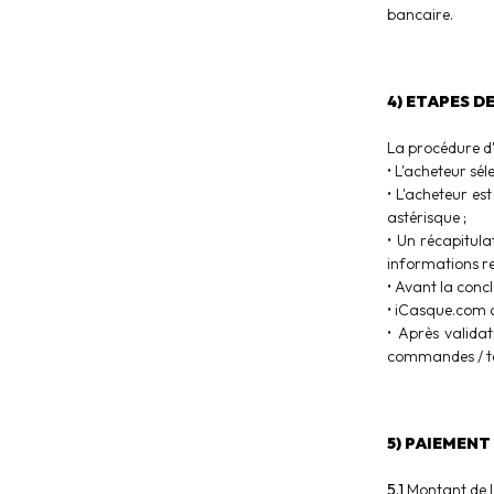
bancaire.
4) ETAPES D
La procédure d
• L'acheteur sél
• L'acheteur es
astérisque ;
• Un récapitula
informations re
• Avant la concl
• iCasque.com a
• Après valida
commandes / té
5) PAIEMENT
5.1
Montant de