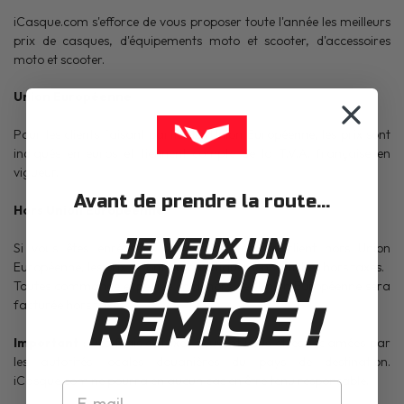
iCasque.com s'efforce de vous proposer toute l'année les meilleurs
prix de casques, d'équipements moto et scooter, d'accessoires
moto et scooter.
Union Européenne
Pour les clients faisant partie de l'Union Européenne, les prix sont
indiqués en euros et tiennent compte de la T.V.A. française en
vigueur.
Avant de prendre la route...
Hors Union Européenne
JE VEUX UN
Si vous êtes enrégistré et identifié comme client hors Union
COUPON
Européenne, les prix seront automatiquement affichés hors taxes.
Toutes commande expédiée en dehors de l'Union Européenne sera
facturée hors taxes.
REMISE !
Important
: Des frais et taxes peuvent vous êtres réclamées par
les autorités locales douanières du pays de destination.
iCasque.com ne pourra en aucun cas en être tenu responsable.