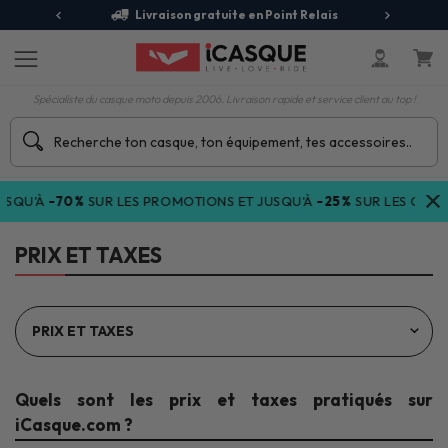
jours
Livraison gratuite en Point Relais
R
Spécialiste du casque moto depuis 2006. Livraison rapide et service client au top !
SQU'À
-70%
SUR LES PROMOTIONS ET JUSQU'À
-25%
SUR LES COLLE
PRIX ET TAXES
Quels sont les prix et taxes pratiqués sur
iCasque.com ?