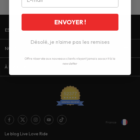
ENVOYER !
ESPACE CLIENT
Désolé, je n’aime pas les remises
NOUS CONTACTER 5J/7
Offre réservée aux nouveaux clients n'ayant jamais souscrit à la
newsletter
À PROPOS
France
Le blog Live Love Ride